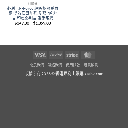
壯陽藥
必利吉P-Force 超級雙效威而
鋼 雙效偉哥加強版 藍P普力
吉 印度必利吉 香港現貨
Price
$
349.00
–
$
1,399.00
range:
$349.00
through
$1,399.00
Visa
PayPal
Stripe
MasterCard
關於我們
聯絡我們
使用條款
退貨換貨
版權所有 2026 ©
香港犀利士網購 xashk.com