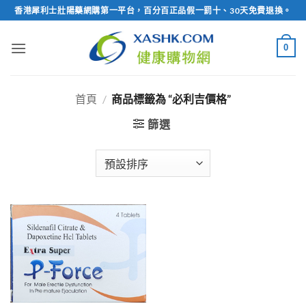
Skip
香港犀利士壯陽藥網購第一平台，百分百正品假一罰十、30天免費退換。
to
content
0
首頁
/
商品標籤為 “必利吉價格”
篩選