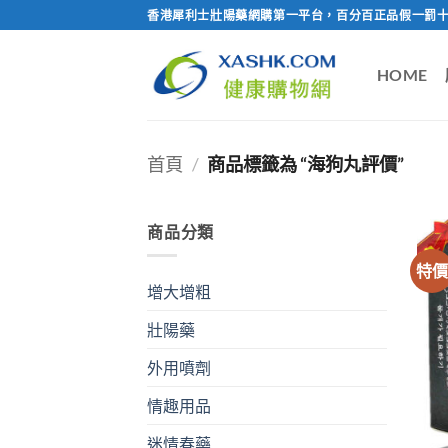
Skip
香港犀利士壯陽藥網購第一平台，百分百正品假一罰十
to
content
HOME
首頁
/
商品標籤為 “海狗丸評價”
商品分類
特
增大增粗
壯陽藥
外用噴劑
情趣用品
迷情春藥