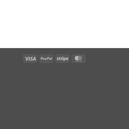
Visa
PayPal
Stripe
MasterCard