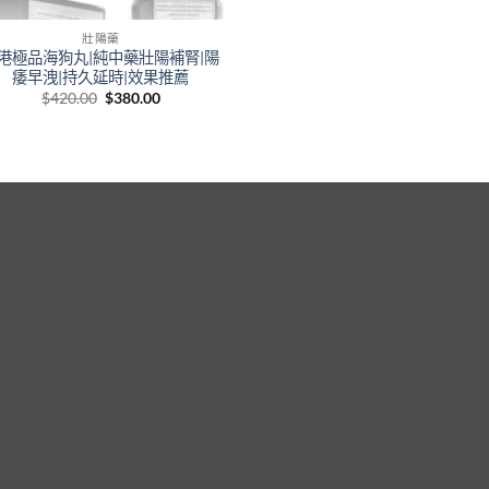
壯陽藥
港極品海狗丸|純中藥壯陽補腎|陽
痿早洩|持久延時|效果推薦
Original
Current
$
420.00
$
380.00
price
price
was:
is:
$420.00.
$380.00.