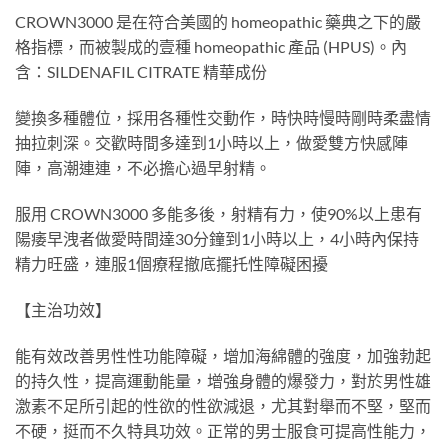
CROWN3000 是在符合美國的 homeopathic 藥典之下的嚴
格指標，而被製成的壹種 homeopathic 產品 (HPUS)。內
含：SILDENAFIL CITRATE 精華成份
變換多種體位，採用各種性交動作，時快時慢時剛時柔盡情
抽拉刺深。交歡時間多達到1小時以上，做愛雙方快感陣
陣，高潮連連，不必擔心過早射精。
服用 CROWN3000 多能多後，射精有力，使90%以上患有
陽痿早洩者做愛時間達30分鐘到1小時以上，4小時內保持
精力旺盛，連服1個療程撤底擺托性障礙困擾
【主治功效】
能有效改善男性性功能障礙，增加海綿體的強度，加強勃起
的持久性，提高運動能量，增強身體的爆發力，對於男性雄
激素不足所引起的性欲的性欲減退，尤其對舉而不堅，堅而
不硬，挺而不久特具功效。正常的男士服食可提高性能力，