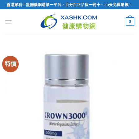
Skip
香港犀利士壯陽藥網購第一平台，百分百正品假一罰十、30天免費退換。
to
content
0
特價