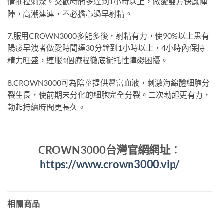
情抽拉刺深。交歡時間多達到1小時以上，做愛雙方快感陣
陣，高潮連連，不必擔心過早射精。
7.服用CROWN3000多能多後，射精有力，使90%以上患有
陽痿早洩者做愛時間達30分鐘到1小時以上，4小時內保持
精力旺盛，連服1個療程徹底擺托性障礙困擾。
8.CROWN3000可為陰莖提供豐富血液，刺激海綿體細胞分
裂生長，使前期未分化的細胞完全分裂。二次勃起更有力，
勃起持續時間更長久。
CROWN3000台灣官網網址：
https://www.crown3000.vip/
相關商品