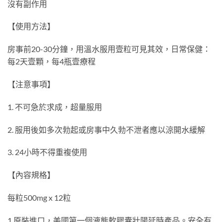
沒有副作用
【使用方法】
房事前20-30分鐘，用溫水服用壹粒可見其效，日常保健：
每2天壹顆，每4瓶壹療程
【注意事項】
1. 不可急於求成，超量服用
2. 服用後如多次勃起或房事中久勃不泄者應以涼開水緩解
3. 24小時不得重複使用
【內容規格】
每粒500mg x 12粒
1.原裝進口，美國第一個液態軟膠囊壯陽延時產品。安全有