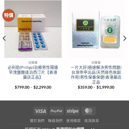
特價
壯陽藥
壯陽藥
必利勁(Priligy)治療男性陽痿
一片大好|極速解決男性問題|
早洩鹽酸達泊西汀片【香港
台灣申甲出品|天然綠色無副
藥店正品】
作用|男性保養保健|香港藥店
正品
Price
Price
$
799.00
–
$
2,299.00
$
359.00
–
$
1,999.00
range:
range:
00
$799.00
$359.00
gh
through
through
.00
$2,299.00
$1,999.
Visa
PayPal
Stripe
MasterCard
關於我們
聯絡我們
使用條款
退貨換貨