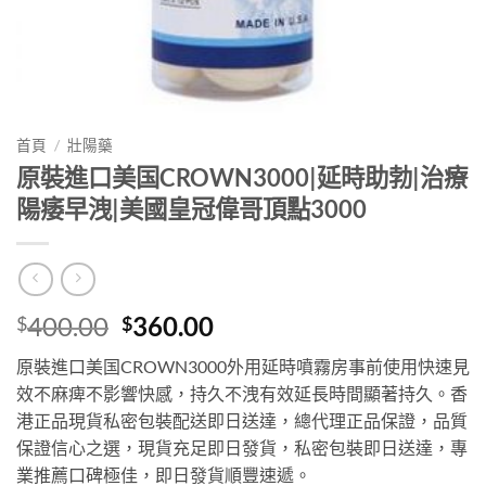
首頁
/
壯陽藥
原裝進口美国CROWN3000|延時助勃|治療
陽痿早洩|美國皇冠偉哥頂點3000
Original
Current
400.00
360.00
$
$
price
price
原裝進口美国CROWN3000外用延時噴霧房事前使用快速見
was:
is:
效不麻痺不影響快感，持久不洩有效延長時間顯著持久。香
$400.00.
$360.00.
港正品現貨私密包裝配送即日送達，總代理正品保證，品質
保證信心之選，現貨充足即日發貨，私密包裝即日送達，專
業推薦口碑極佳，即日發貨順豐速遞。