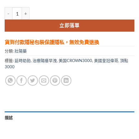
原裝進口美国CROWN3000|延時助勃|治療陽痿早洩|美國皇冠偉哥頂點3
立即落單
貨到付款隱秘包裝保護隱私，無效免費退換
分類:
壯陽藥
標籤:
延時助勃
,
治療陽痿早洩
,
美国CROWN3000
,
美國皇冠偉哥
,
頂點
3000
描述