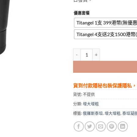
優惠套餐
Titangel 1支 399港幣(無優惠
Titangel 4支送2支1500港
泰坦凝膠|Titan Gel|香港總代
貨到付款隱秘包裝保護隱私，
貨號:
不提供
分類:
增大增粗
標籤:
俄羅斯泰坦
,
增大增粗
,
泰坦凝