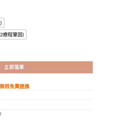
)
幣(2療程鞏固)
理正品|效果保證|增大增粗明顯 數量
立即落單
無效免費退換
膠