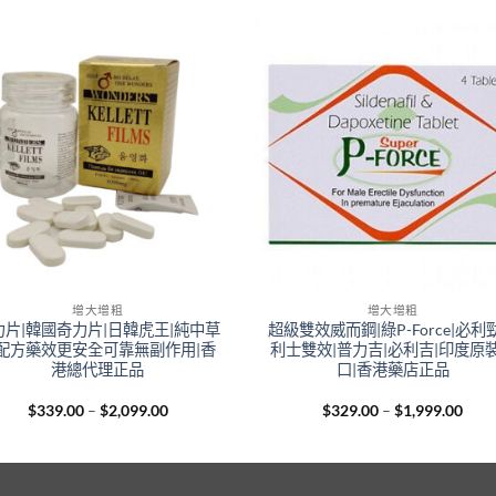
增大增粗
增大增粗
力片|韓國奇力片|日韓虎王|純中草
超級雙效威而鋼|綠P-Force|必利
配方藥效更安全可靠無副作用|香
利士雙效|普力吉|必利吉|印度原
港總代理正品
口|香港藥店正品
Price
Pric
$
339.00
–
$
2,099.00
$
329.00
–
$
1,999.00
range:
rang
$339.00
$329
through
thro
$2,099.00
$1,9