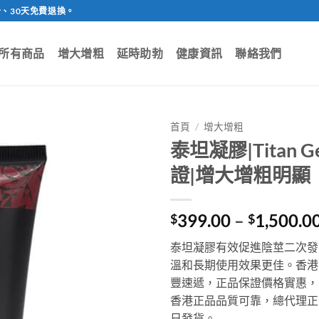
、30天免費退換。
所有商品
增大增粗
延時助勃
健康資訊
聯絡我們
首頁
/
增大增粗
泰坦凝膠|Titan
證|增大增粗明顯
399.00
–
1,500.0
$
$
泰坦凝膠有效促進陰莖二次發
溫和長期使用效果更佳。香港
豐速遞，正品保證價格實惠，
香港正品品質可靠，總代理正
日發貨。