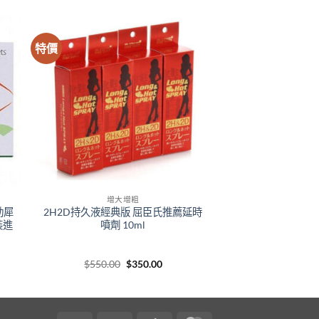
特價
增大增粗
勁犀
2H2D持久液經典版 屈臣氏推薦延時
裝進
噴劑 10ml
e
Original
Current
$
550.00
$
350.00
e:
price
price
.00
was:
is:
ugh
$550.00.
$350.00.
99.00