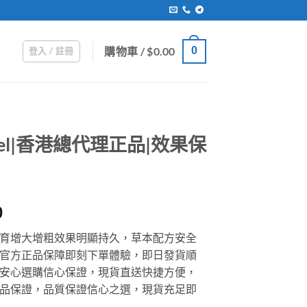
購物車 /
$
0.00
0
登入 / 註冊
 Gel|香港總代理正品|效果保
Price
0
range:
育增大增粗效果明顯持久，草本配方安全
$399.00
官方正品保障即刻下單體驗，即日發貨順
through
安心選購信心保證，現貨直送快捷方便，
$1,500.00
品保證，品質保證信心之選，現貨充足即