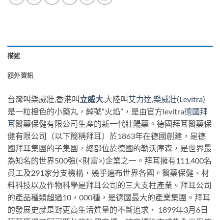
描述
額外資訊
台灣叫樂威壯,香港叫
立威大
,大陸叫
艾力達
,
樂威壯
(
Levitra
)
是一粒橙色的小藥丸，綽號“火焰”，是由官方levitra
德國拜
耳
醫藥保健有限公司生產的新一代壯陽藥。德國拜耳醫藥保
健有限公司（以下簡稱拜耳）於1863年在德國創建，是德
國拜耳集團的子集團，總部位於德國的勒沃庫森，是世界最
為知名的世界500強(<財富>)企業之一。拜耳擁有111,400名
員工及291家分支機構，幾乎遍布世界各國。醫藥保健、材
料科技以及作物科學是拜耳公司的三大支柱產業。拜耳公司
的產品種類超過10，000種，是德國最大的產業集團。拜耳
的發展史就是對更高生活質量的不斷追求， 1899年3月6日