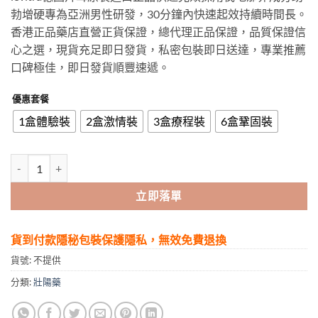
$399.00
勃增硬專為亞洲男性研發，30分鐘內快速起效持續時間長。
through
香港正品藥店直營正貨保證，總代理正品保證，品質保證信
$1,399.00
心之選，現貨充足即日發貨，私密包裝即日送達，專業推薦
口碑極佳，即日發貨順豐速遞。
優惠套餐
1盒體驗裝
2盒激情裝
3盒療程裝
6盒鞏固裝
立威大|樂威壯|艾力達|levitra德國拜耳原裝進口正品 數量
立即落單
貨到付款隱秘包裝保護隱私，無效免費退換
貨號:
不提供
分類:
壯陽藥