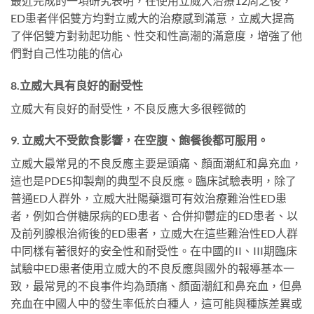
最近完成的一項研究表明，在使用立威大治療12周之後，
ED患者伴侶雙方均對立威大的治療感到滿意，立威大提高
了伴侶雙方對勃起功能、性交和性高潮的滿意度，增強了他
們對自己性功能的信心
8.立威大具有良好的耐受性
立威大有良好的耐受性，不良反應大多很輕微的
9. 立威大不受飲食影響，在空腹、飽餐後都可服用。
立威大最常見的不良反應主要是頭痛、顏面潮紅和鼻充血，
這也是PDE5抑製劑的典型不良反應。臨床試驗表明，除了
普通ED人群外，立威大壯陽藥還可有效治療難治性ED患
者，例如合併糖尿病的ED患者、合併抑鬱症的ED患者、以
及前列腺根治術後的ED患者，立威大在這些難治性ED人群
中同樣有著很好的安全性和耐受性。在中國的II、III期臨床
試驗中ED患者使用立威大的不良反應與國外的報導基本一
致，最常見的不良事件均為頭痛、顏面潮紅和鼻充血，但鼻
充血在中國人中的發生率低於白種人，這可能與種族差異或