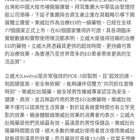
台灣和中國大陸市場開展運營。拜耳集團大中華區由管理控
股公司領導，下設子集團與合資生產企業在其戰略引導下開
展獨立運營。樂威壯作為治療ED的一線藥物，已經在全球
77個國家正式上市，在82個國家獲得許可證，其各項臨床
實驗數據和實際使用情況都表明，立威大是值得信賴的治療
ED的藥物。立威大將憑藉其更快的起效時間、更持續可靠
的治療效果，為香港乃至世界眾多的ED患者帶來更高的生
活品質”。
立威大(Levitra)是非常強效的PDE-5抑製劑，且“起效迅速、
勃起硬度高、安全無依賴”，能夠讓伴侶雙方“共同抓住激情
時刻”，樂威壯壯陽藥，被全球男性權威專家認定為安全、
健康、高效，並且無副作用的男性ED治療藥物。樂威壯效
果不僅可以提高性生活質量，對於延長做愛時間也有立竿見
影的效果，親身體驗過樂威壯效果的消費者均表示，立威大
壯陽藥是他們見過最有效，最滿意的男性保健品。樂威壯壯
陽藥時間窗合理，絕大多數的樂威壯使用者首次使用樂威壯
就能得到滿意的效果，而且藥效可長達12小時。從當天傍晚