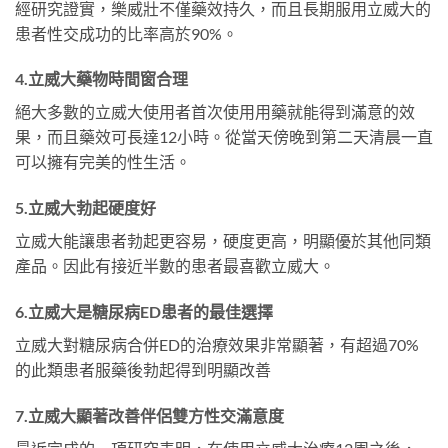
經研究證實，樂威壯不僅藥效持久，而且長期服用立威大的
患者性交成功的比率高於90%。
4.立威大藥物時間窗合理
絕大多數的立威大使用者首次使用用藥就能得到滿意的效
果，而且藥效可長達12小時。從當天傍晚到第二天清晨一直
可以擁有完美的性生活。
5.立威大勃起硬度好
立威大能讓患者勃起更容易，硬度更高，明顯優於其他同類
產品。因此有接近半數的患者最喜歡立威大。
6.立威大是糖尿病ED患者的最佳選擇
立威大對糖尿病合併ED的治療效果非常顯著，有超過70%
的此類患者服藥後勃起得到明顯改善
7.立威大顯著改善伴侶雙方性交滿意度