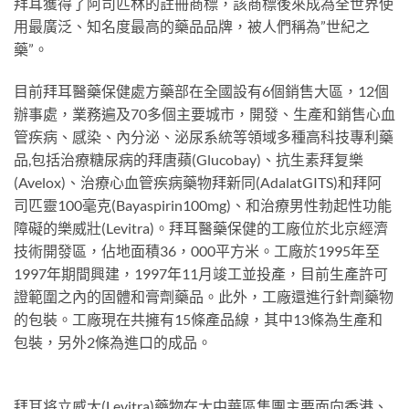
拜耳獲得了阿司匹林的註冊商標，該商標後來成為全世界使
用最廣泛、知名度最高的藥品品牌，被人們稱為”世紀之
藥”。
目前拜耳醫藥保健處方藥部在全國設有6個銷售大區，12個
辦事處，業務遍及70多個主要城市，開發、生產和銷售心血
管疾病、感染、內分泌、泌尿系統等領域多種高科技專利藥
品,包括治療糖尿病的拜唐蘋(Glucobay)、抗生素拜复樂
(Avelox)、治療心血管疾病藥物拜新同(AdalatGITS)和拜阿
司匹靈100毫克(Bayaspirin100mg)、和治療男性勃起性功能
障礙的樂威壯(Levitra)。拜耳醫藥保健的工廠位於北京經濟
技術開發區，佔地面積36，000平方米。工廠於1995年至
1997年期間興建，1997年11月竣工並投產，目前生產許可
證範圍之內的固體和膏劑藥品。此外，工廠還進行針劑藥物
的包裝。工廠現在共擁有15條產品線，其中13條為生產和
包裝，另外2條為進口的成品。
拜耳将立威大(Levitra)藥物在大中華區集團主要面向香港、