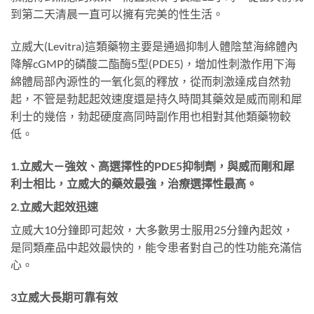
到第二天清晨一直可以擁有完美的性生活。
立威大(Levitra)這類藥物主要是通過抑制人體陰莖海綿體內
降解cGMP的磷酸二酯酶5型(PDE5)，增加性刺激作用下海
綿體局部內源性的一氧化氮的釋放，從而刺激達成自然勃
起，不管是勃起起效速度還是持久時間其藥效是威而剛和犀
利士的幾倍，勃起硬度高同時副作用也相對其他類藥物較
低。
1.立威大－強效、高選擇性的PDE5抑制劑，與威而剛和犀
利士相比，立威大的藥效最強，治療選擇性最高。
2.立威大起效迅速
立威大10分鐘即可起效，大多數男士服用25分鐘內起效，
是同類產品中起效最快的，能令患者對自己的性功能充滿信
心。
3立威大長期可靠有效