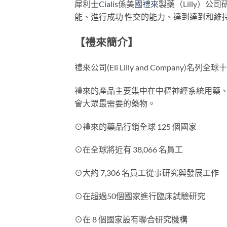
犀利士
Cialis
係美
國禮來
製藥（Lilly）公
能、進行成功 性交的能力、達到達到和維
【禮來簡介】
禮來公司(Eli Lilly and Company)名列
禮來的產品主要集中在中樞神經系統用藥、
會大眾最需要的藥物。
⊙禮來的藥品行銷全球 125 個國家
⊙在全球將近有 38,066 名員工
⊙大約 7,306 名員工從事研究與發展工作
⊙在超過50個國家進行臨床試驗研究
⊙在 8 個國家設有聯合研究機構