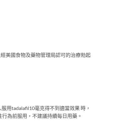
嶄新及經美國食物及藥物管理局認可的治療勃起
dalafil10毫克得不到適當效果 時，
預期性行為前服用，不建議持續每日用藥。