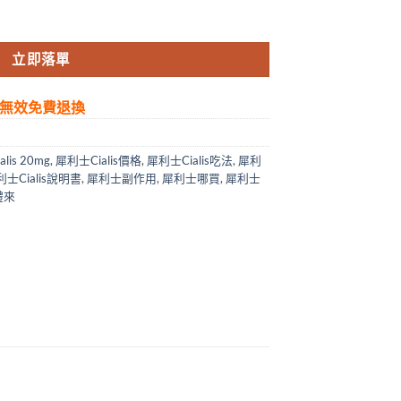
陽藥 香港藥店正品 1盒/4粒 20mg 數量
立即落單
無效免費退換
lis 20mg
,
犀利士Cialis價格
,
犀利士Cialis吃法
,
犀利
利士Cialis說明書
,
犀利士副作用
,
犀利士哪買
,
犀利士
禮來