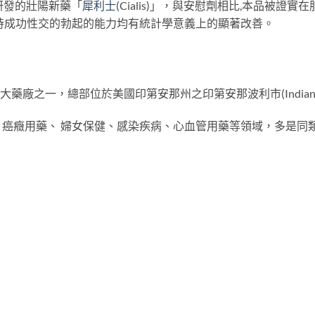
司研發的壯陽新藥「
犀利士
(Cialis)」，與安慰劑相比,本品被證
持成功性交的勃起的能力均有統計學意義上的顯著改善。
全球十大藥廠之一，總部位於美國印第安那州之印第安那波利市(Indianapolis, 
癌癥用藥、 婦女保健、感染疾病、心血管用藥等領域，多是同