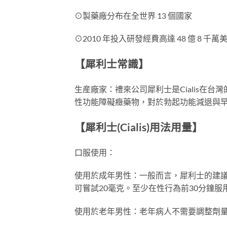
⊙製藥廠分布在全世界 13 個國家
⊙2010 年投入研發經費高達 48 億 8 千
【犀利士常識】
生産廠家：禮來公司犀利士是Cialis在台
性功能障礙癥藥物，對於勃起功能減退與
【犀利士(Cialis)用法用量】
口服使用：
使用於成年男性：一般而言，犀利士的建議劑量
可嘗試20毫克。至少在性行為前30分鐘服用
使用於老年男性：老年病人不需要調整劑