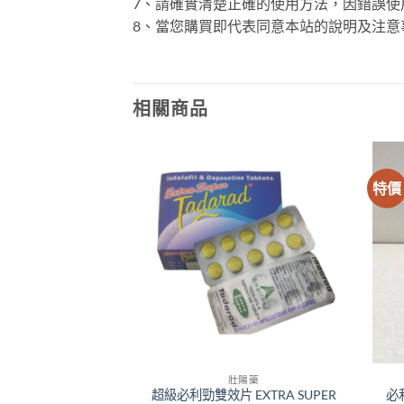
7、請確實清楚正確的使用方法，因錯誤使
8、當您購買即代表同意本站的說明及注意
相關商品
特價
陽藥
壯陽藥
里咖啡|東革阿里咖
超級必利勁雙效片 EXTRA SUPER
必