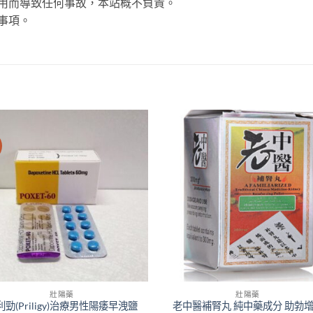
用而導致任何事故，本站概不負責。
事項。
壯陽藥
壯陽藥
利勁(Priligy)治療男性陽痿早洩鹽
老中醫補腎丸 純中藥成分 助勃