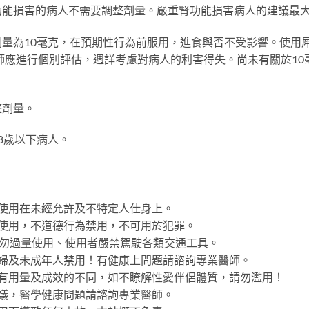
能損害的病人不需要調整劑量。嚴重腎功能損害病人的建議最大
10毫克，在預期性行為前服用，進食與否不受影響。使用犀利士在嚴重肝
應進行個別評估，週詳考慮對病人的利害得失。尚未有關於10毫克以上
整劑量。
8歲以下病人。
使用在未經允許及不特定人仕身上。
使用，不道德行為禁用，不可用於犯罪。
請勿過量使用、使用者嚴禁駕駛各類交通工具。
婦及未成年人禁用！有健康上問題請諮詢專業醫師。
而有用量及成效的不同，如不瞭解性愛伴侶體質，請勿濫用！
議，醫學健康問題請諮詢專業醫師。