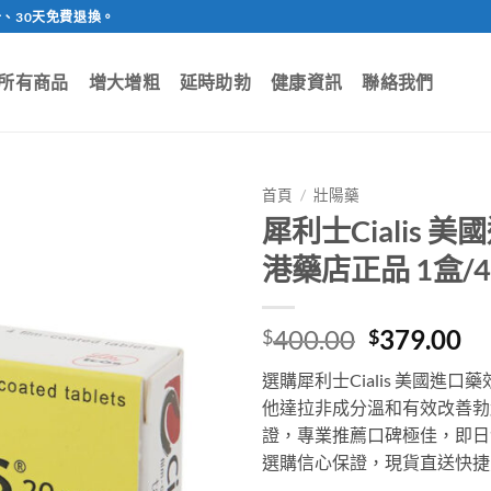
、30天免費退換。
所有商品
增大增粗
延時助勃
健康資訊
聯絡我們
首頁
/
壯陽藥
犀利士Cialis 
港藥店正品 1盒/4
Original
Cu
400.00
379.00
$
$
price
pr
選購犀利士Cialis 美國進
was:
is:
他達拉非成分溫和有效改善勃
$400.00.
$3
證，專業推薦口碑極佳，即日
選購信心保證，現貨直送快捷