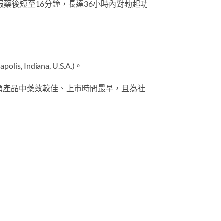
實在服藥後短至16分鐘，長達36小時內對勃起功
Indiana, U.S.A.)。
類產品中藥效較佳、上市時間最早，且為社