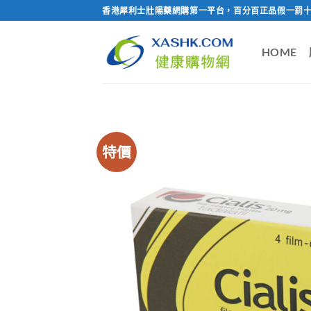
Skip
香港犀利士壯陽藥網購第一平台，百分百正品假一罰十
to
content
HOME
特價