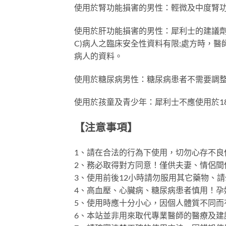
使用於腎功能損害的男性：輕微及中度腎功
使用於肝功能損害的男性：犀利士的建議劑量為
C)病人之臨床安全性資料有限;處方時，醫師
病人的資料。
使用於糖尿病男性：糖尿病患者不需要調
使用於孩童及青少年：犀利士不應使用於1
【注意事項】
1、請在合法的行為下使用，切勿心存不良
2、務必取得對方同意！僅供夫妻、情侶間
3、使用前後12小時請勿服用其它藥物、
4、高血壓、心臟病、糖尿病患者慎用！孕
5、使用時應十分小心，因個人體質不同
6、本站並非用來取代專業醫師的醫療及建