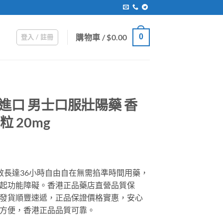
購物車 /
$
0.00
0
登入 / 註冊
美國進口 男士口服壯陽藥 香
粒 20mg
rrent
ice
口藥效長達36小時自由自在無需掐準時間用藥，
起功能障礙。香港正品藥店直營品質保
79.00.
發貨順豐速遞，正品保證價格實惠，安心
方便，香港正品品質可靠。