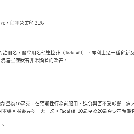
萬美元，佔年營業額 21%
灣的註冊名，醫學用名他達拉非（Tadalafil），犀利士是一種
早洩這些症狀有非常顯著的改善。
為10毫克，在預期性行為前服用，進食與否不受影響。病人服用ta
本藥。服藥最多一天一次。Tadalafil 10毫克及20毫克要在
量。