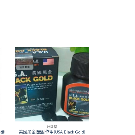
壯陽藥
增硬
美國黑金|無副作用|USA Black Gold|