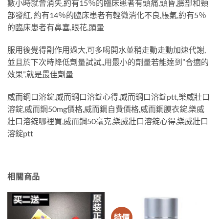
數小時就會消失,約有15％的臨床患者有頭痛,頭昏,臉部和頸
部發紅, 約有14％的臨床患者有輕微消化不良,脹氣,約有5％
的臨床患者有鼻塞,眼花,頭暈
服用後覺得副作用過大,可多喝開水並稍走動走動加速代謝,
並且於下次時降低劑量試試,,用最小的劑量若能達到”合適的
效果”,就是最佳劑量
威而鋼口溶錠,威而鋼口溶錠心得,威而鋼口溶錠ptt,樂威壯口
溶錠,威而鋼50mg價格,威而鋼自費價格,威而鋼膜衣錠,樂威
壯口溶錠哪裡買,威而鋼50毫克,樂威壯口溶錠心得,樂威壯口
溶錠ptt
相關商品
特價