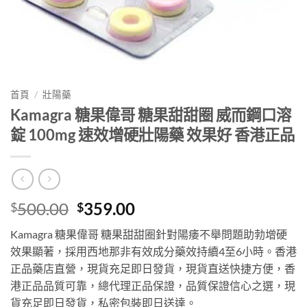
首頁
/
壯陽藥
Kamagra 糖果偉哥 糖果甜甜圈 威而鋼口溶
錠 100mg 速效增硬壯陽藥 效果好 香港正品
Original
Current
500.00
359.00
$
$
price
price
Kamagra 糖果偉哥 糖果甜甜圈針對陽痿不舉問題助勃增硬
was:
is:
效果顯著，採用西地那非有效成分藥效持續4至6小時。香港
$500.00.
$359.00.
正品藥店直營，現貨充足即日發貨，現貨直送快捷方便，香
港正品品質可靠，總代理正品保證，品質保證信心之選，現
貨充足即日發貨，私密包裝即日送達。