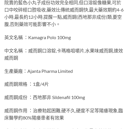
院賣的藍色小丸子成份功效完全相同,但口溶錠像糖果,可於
口中咬碎經口腔吸收,藥效比傳統威而鋼快,最大藥效期約4-6
小時,最長約12小時,提醒一點,威而鋼(西地那非成份)類,要空
腹,否則藥效可能影響不小。
英文名稱 ：Kamagra Polo 100mg
中文名稱 ：威而鋼口溶錠,卡瑪格咀嚼片,水果味威而鋼,速效
威而鋼
生產藥廠：Ajanta Pharma Limited
威而鋼規格 ：1盒/4片
威而鋼成份 ：西地那非 Sildenafil 100mg
威而鋼作用 ：治療勃起困難,硬不久,硬度不足等陽痿現象,臨
床醫學約80%陽痿患者有效果