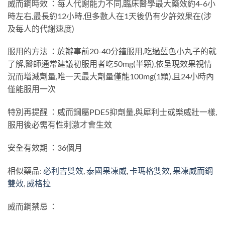
威而鋼時效 ：每人代謝能力不同,臨床醫學最大藥效約4-6小
時左右,最長約12小時,但多數人在1天後仍有少許效果在(涉
及每人的代謝速度)
服用的方法 ：於辦事前20-40分鐘服用,吃過藍色小丸子的就
了解,醫師通常建議初服用者吃50mg(半顆),依呈現效果視情
況而增減劑量,唯一天最大劑量僅能100mg(1顆),且24小時內
僅能服用一次
特別再提醒 ：威而鋼屬PDE5抑劑量,與犀利士或樂威壯一樣,
服用後必需有性刺激才會生效
安全有效期 ：36個月
相似藥品:
必利吉雙效
,
泰國果凍威
,
卡瑪格雙效
,
果凍威而鋼
雙效
,
威格拉
威而鋼禁忌 ：