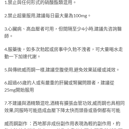
1.禁止與任何形式的硝酸酯類混用。
2.禁止超量服用,建議每日最大量為100mg。
3.心臟病、高血壓者可用，但間隔至少4小時,建議先咨詢醫
師。
4.服藥後，如多次勃起或房事中久勃不洩者，可大量喝水走
動一下加速代謝。
5.與傳統威而鋼一樣,建議空腹使用,避免效果延緩或減效。
6.超過65歲的人或有嚴重的肝臟或腎臟問題者，建議從
25mg開始服用
7.不建議與酒精類混吃,酒精有擴張血管功效,威而鋼也具相同
效果,同服時可能造成血壓下降太快而頭昏或昏倒都有可能
威而鋼副作 ：西地那非成份副作用表現為輕的副作用，約