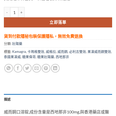
Kamagra 糖果偉哥 糖果甜甜圈 威而鋼口溶錠 100mg 速效增硬壯陽藥
立即落單
貨到付款隱秘包裝保護隱私，無效免費退換
分類:
壯陽藥
標籤:
Kamagra
,
卡瑪格雙效
,
威格拉
,
威而鋼
,
必利吉雙效
,
果凍威而鋼雙效
,
泰國果凍威
,
糖果偉哥
,
糖果壯陽藥
,
西地那非
描述
威而鋼口溶錠,成份含量是西地那非100mg,與香港藥店或醫