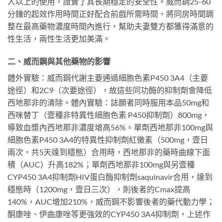
人以上的使用，證實了其長期穩定的安全性。威而鋼25-60
分鐘的起效作用時間正好配合前戲所需時間，將同房時間調
整在最高藥物濃度時間內進行，幫助夫妻雙方都獲得滿意的
性生活，兩性生活更加美滿。
二、威而鋼與其他藥物的影響
體外實驗：威而鋼代謝主要通過細胞色素P450 3A4（主要
途徑）和2C9（次要途徑），故這些同功酶的抑制劑會降低
西地那非的清除。體內實驗：誌願者同時服用本品50mg和
西咪替丁（壹種非特異性細胞色素 P450抑制劑）800mg，
導致血漿內西地那非濃度增高56%。單劑西地那非100mg與
細胞色素P450 3A4的特異性抑制劑紅黴素（500mg，壹日
兩次，共5天達到穩態）合用時，西地那非的藥時曲線下面
積（AUC）升高182%；單劑西地那非100mg與另壹種
CYP450 3A4抑制劑HIV蛋白酶抑制劑saquinavir合用，達到
穩態時（1200mg，壹日三次），則後者的Cmax提高
140%，AUC增加210%，威而鋼不影響後者的藥代動力學；
酮康唑、伊曲康唑等更強效的CYP450 3A4抑制劑，上述作