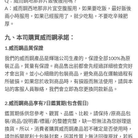
Q：威而鋼地那非片飯後服用嗎？
A：威而鋼西地那非片宜空腹服用，如果要吃飯，最好飯後
兩小時服用，如果已經服用了，就少吃點，不要吃辛辣肥
厚。
九、本司購買威而鋼承諾：
1.威而鋼品質保證
我們的威而鋼產品是輝瑞公司生產的，保證全部100%為原
裝正品，質量有保證。商品售出前都會先經過詳細檢查完好
才會出貨。並小心細緻的包裝商品，避免商品在運輸過程有
所破損。如果您於收到商品時，有損毀而無法使用，請與本
站的客服人員聯絡，我們會立即為您更換同款新品。
2.威而鋼商品享有7日鑑賞期(包含假日)
鑑賞期係供您參考、觀賞、品鑑、比較，請保持 /原商品包
裝/商品/說明書/標籤/ 的整體完整，缺一恕無法為您辦理退
換貨。所以，消費者購買威而鋼產品若不確定是否使用時，
請勿拆開犀利士包裝封套，因其性質上無法回復原狀，若拆