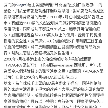
威而鋼(
viagra
)是由美國輝瑞研制開發的壹種口服治療ED的
藥物，用於治療勃起功能障礙以及早泄，對於勃起功能減退
與早泄有非常顯著的改善，2000年7月在中國大陸和香港上
市。有超過1500篇的文獻證明威而鋼對不同病因所引起的
陽痿早泄，同房成功率都達80%以上，顯示其可信賴的療
效，威而鋼經過全球2000萬人以上的使用，證實了其長期
穩定的安全性，威而鋼25-60分鐘的起效作用時間正好配合
前戲所需時間，將同房時間調整在最高藥物濃度時間內進
行，幫助夫妻雙方都獲得滿意的性生活。
2000年7月在香港上市的治療勃起功能障礙的威而鋼
（VIAGRA‘萬艾可’）（枸櫞酸juyuansuan 西地那非片）成
為當今人們談論最多的醫學進步之壹。威而鋼（VIAGRA‘萬
艾可’）自從1998年3月被FDA正式批準上市
以來，為全球成千上萬的ED患者帶來了福音，同時也使無
數的家庭生活得到了極大的改善。大量人群的臨床研究和實
際應用經驗證明，威而鋼能確保有勃起問題的男性全面獲得
高質量的勃起；具有以下特點：療效確切，硬度堅挺持久；
迅速激活性能力；可靠的安全性，已在全球安全使用6年；