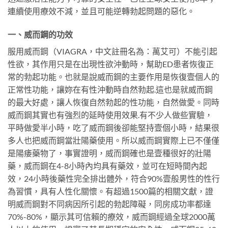
連續使用療效不減，並且可能逆轉勃起問題的惡化。
一、威而鋼的功效
服用威而鋼（VIAGRA，中文註冊名為：萬艾可）不能引起
性欲，其作用只是在出現性欲沖動時，幫助ED患者恢復正
常的勃起功能。也就是說威而鋼的主要作用是恢復壹個人的
正常性功能，讓妳在有性沖動時自然勃起.這也是就威而鋼
的最大好處，讓人恢復自然勃起的性功能，自然做愛。同時
威而鋼其實也有強烈的延時使用效果.有不少人做些實驗，
平時做愛半小時，吃了威而鋼後卻能堅持壹個小時，結果很
多人也把威而鋼當壯陽藥使用。所以威而鋼實際上已不僅僅
是陽痿藥物了，事實證明，威而鋼確也是壹種很好的壯陽
藥，威而鋼在4-8小時內均具有藥效，並可在短時間內起
效，24小時後藥性完全排出體外，符合90%壹般男性的性行
為習慣，具有人性化關懷。有超過1500篇的相關文獻，證
明威而鋼對不同病因所引起的勃起障礙，同房成功率都達
70%-80%，顯示其可信賴的療效，威而鋼經過全球2000萬