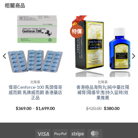
相關商品
特價
壯陽藥
壯陽藥
偉哥Cenforce-100 馬頭偉哥
香港極品海狗丸|純中藥壯陽
威而鋼 馬牌威而鋼 香港藥店
補腎|陽痿早洩|持久延時|效
正品
果推薦
00
gh
.00
Price
Original
Current
$
369.00
–
$
1,699.00
$
420.00
$
380.00
range:
price
price
$369.00
was:
is:
through
$420.00.
$380.00.
$1,699.00
Visa
PayPal
Stripe
MasterCard