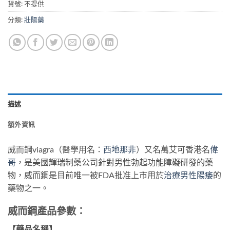
貨號:
不提供
分類:
壯陽藥
描述
額外資訊
威而鋼viagra（醫學用名：
西地那非
）又名萬艾可香港名
偉
哥
，是美國輝瑞制藥公司針對男性勃起功能障礙研發的藥
物，威而鋼是目前唯一被FDA批准上市用於
治療男性陽痿
的
藥物之一。
威而鋼產品參數：
【藥品名稱】