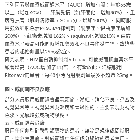
下列因素與血漿威而鋼水平（AUC）增加有關：年齡65歲
以上（增加40%）、 肝臟受損（如肝硬化，增加80%）、重
度腎損害（肌酐清除率﹤30ml/分，增加100%）、 同時服
用強效細胞色素P4503A4抑制劑（酮康唑、伊曲康唑增加
200%）、紅黴素增加 182%、saquinavir增加210%。由於
血漿水平較高可能同時增加藥效和不良事件發生率，故這些
患者的起始劑量以25mg為宜。
研究表明，HIV蛋白酶抑制劑Ritonavir可使威而鋼血藥水平
顯著增高（AUC增 加了11倍）。有鑒於此，建議服用
Ritonavir的患者，每48小時內用藥劑量最多不超過 25mg。
四、威而鋼不良反應
部分人員服用威而鋼會呈現頭痛、潮紅、消化不良、鼻塞及
視覺異常等。視覺異常為輕度和壹過性的，主要表現為視物
色淡、光感增強或視物模糊。
五、威而鋼禁忌癥
服用任何劑型硝酸酯類藥物的患者，無論是規律或間斷服
用，均為禁忌癥。對威而鋼中任何成分過敏的患者禁用。