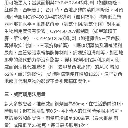
用可能更大；當威而鋼與CYP450 3A4抑制劑（如酮康唑、
紅黴素、西咪替丁）合用時，西地那非的清除率降低。可預
測同時服用CYP450 3A4的誘導劑（如利福平）將降低血漿
西地那非水平。單劑抗酸藥（氫氧化鋁/氫氧化鎂）對本品
生物利用度沒有影響；CYP450 2C9抑制劑（如甲苯磺丁
脲、華法令）、CYP450 2D6抑制劑（如選擇性5－羥色胺
再攝取抑制劑、> 三環抗抑郁藥）、噻嗪類藥物及噻嗪類利
尿劑、血管緊張素轉換酶抑制劑、鈣通道阻滯劑等，對西地
那非的藥代動力學沒有影響。 襻利尿劑和保鉀利尿劑可使
威而鋼活性代謝產物（N－去甲基西地那非）的AUC 增加
62%，而非選擇性?－受體阻滯劑使其增加102%。這些對西
地那非代謝產物的影響不會引起臨床變化。
三、威而鋼用法用量
對大多數患者，推薦威而鋼劑量為50mg，在性活動前約1小
時服用；但在性活動前0.5～ 4小時內的任何時候服用均可。
基於藥效和耐受性，劑量可增加至100毫克（最大推薦 劑
量）或降低至25毫克。每日最多服用1次。