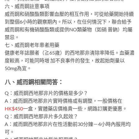
六、威而鋼註意事項
威而鋼和硝酸酯類影響血壓的相互作用，可從給藥開始持續
到整個6小時的觀察期內。所以，在任何情況下，聯合給予
威而鋼和有機硝酸酯類或提供NO類藥物（如硝 普鈉）均屬
禁忌。
七、威而鋼老年患者用藥
健康老年誌願者（≧65歲）的西地那非清除率降低。血藥濃
度較高，可能同時增 加不良事件的發生，故起始劑量以
50mg為宜。
八、威而鋼相關問答：
Q：威而鋼西地那非片的價格是多少？
A：威而鋼西地那非片實時價格或有調整，一般價格在
HK$450
一盒，實體藥店價格貴一些，網路訂購更優惠。
Q：威而鋼西地那非片多久起效？
A：威而鋼西地那非片在性活動前30分鐘－4小時內服用均
可。