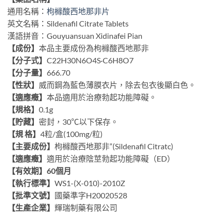
通用名稱：
枸櫞酸西地那非片
英文名稱：Sildenafil Citrate Tablets
漢語拼音：Gouyuansuan Xidinafei Pian
【成份】
本品主要成份為枸櫞酸西地那非
【分子式】
C22H30N6O4S·C6H8O7
【分子量】
666.70
【性狀】
威而鋼為藍色薄膜衣片，除去包衣後顯白色。
【適應癥】
本品適用於治療勃起功能障礙。
【規格】
0.1g
【貯藏】
密封，30℃以下保存。
【規 格】
4粒/盒(100mg/粒)
【主要成份】
枸櫞酸西地那非”(Sildenafil Citratc)
【適應癥】
適用於治療陰莖勃起功能障礙（ED）
【有效期】60個月
【執行標準】
WS1-(X-010)-2010Z
【批準文號】
國藥準字H20020528
【生產企業】
輝瑞制藥有限公司