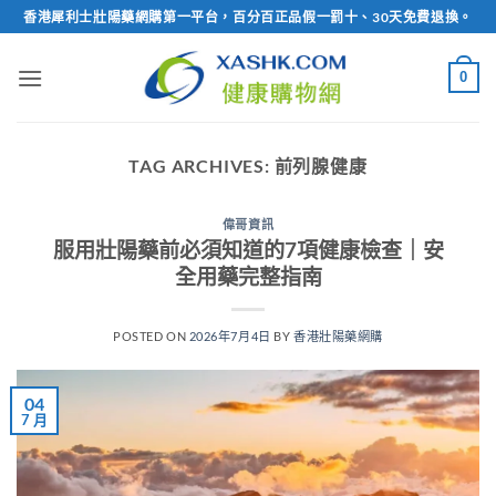
Skip
香港犀利士壯陽藥網購第一平台，百分百正品假一罰十、30天免費退換。
to
content
0
TAG ARCHIVES:
前列腺健康
偉哥資訊
服用壯陽藥前必須知道的7項健康檢查｜安
全用藥完整指南
POSTED ON
2026年7月4日
BY
香港壯陽藥網購
04
7 月