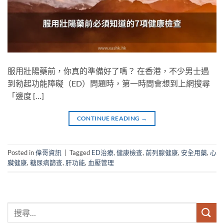
服用壯陽藥前，你真的準備好了嗎？ 在香港，不少男士遇
到勃起功能障礙（ED）問題時，第一時間會想到上網搜尋
「邊度 […]
CONTINUE READING
→
Posted in
偉哥資訊
|
Tagged
ED治療
,
健康檢查
,
前列腺健康
,
安全用藥
,
心
臟健康
,
糖尿病篩查
,
肝功能
,
血壓管理