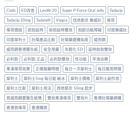
Cialis
ED改善
Levifil-20
Super P-Force Oral Jelly
Tadacip
Tadacip 20mg
Tadalafil
Viagra
伐地那非 樂威壯
偉哥
偉哥價錢
助勃延時
助勃延時雙效
勃起功能障礙
印度樂威壯
印度犀利士
壯陽產品比較
壯陽藥選購指南
威而鋼
威而鋼香港醫生紙
安全用藥
年輕化 ED
延時助勃雙效
必利勁
必利勁 正品
必利勁雙效
性功能
早洩治療
果凍偉哥效果
正確服藥時間
每日一次犀利士
每日服用時間
犀利士
犀利士5mg 每日錠 破冰
犀利士價格
犀利士副作用
犀利士比較
犀利士用法
西地那非 50mg 起步
買威而鋼要醫生紙嗎
雙效果凍偉哥
雙效片
香港壯陽藥網購
香港買偉哥
香港購買