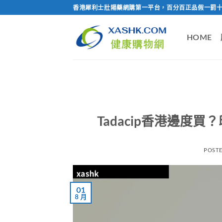
Skip
香港犀利士壯陽藥網購第一平台，百分百正品假一罰十
to
content
HOME
Tadacip香港邊度
POST
01
8 月