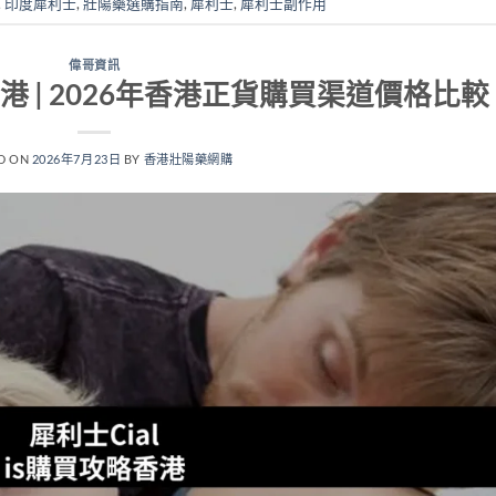
,
印度犀利士
,
壯陽藥選購指南
,
犀利士
,
犀利士副作用
偉哥資訊
香港 | 2026年香港正貨購買渠道價格比較
D ON
2026年7月23日
BY
香港壯陽藥網購