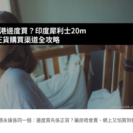
大嘅問題永遠係同一個：邊度買先係正貨？藥房唔會賣、網上又怕買到