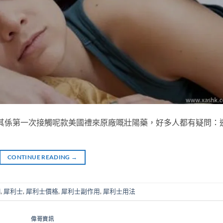
，尤其係第一次接觸呢款美國禮來原廠嘅壯陽藥，好多人都有疑問：
CONTINUE READING
→
l
,
犀利士
,
犀利士價格
,
犀利士副作用
,
犀利士用法
偉哥資訊