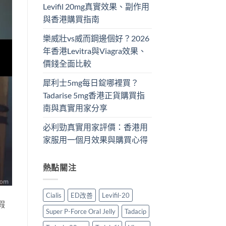
Levifil 20mg真實效果、副作用
與香港購買指南
樂威壯vs威而鋼邊個好？2026
年香港Levitra與Viagra效果、
價錢全面比較
犀利士5mg每日錠哪裡買？
Tadarise 5mg香港正貨購買指
南與真實用家分享
必利勁真實用家評價：香港用
家服用一個月效果與購買心得
熱點關注
Cialis
ED改善
Levifil-20
假
Super P-Force Oral Jelly
Tadacip