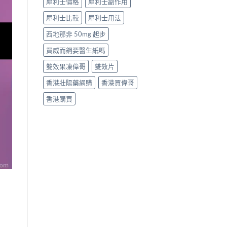
犀利士價格
犀利士副作用
犀利士比較
犀利士用法
西地那非 50mg 起步
買威而鋼要醫生紙嗎
雙效果凍偉哥
雙效片
香港壯陽藥網購
香港買偉哥
香港購買