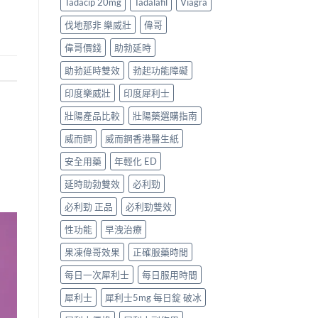
Tadacip 20mg
Tadalafil
Viagra
伐地那非 樂威壯
偉哥
偉哥價錢
助勃延時
助勃延時雙效
勃起功能障礙
印度樂威壯
印度犀利士
壯陽產品比較
壯陽藥選購指南
威而鋼
威而鋼香港醫生紙
安全用藥
年輕化 ED
延時助勃雙效
必利勁
必利勁 正品
必利勁雙效
性功能
早洩治療
果凍偉哥效果
正確服藥時間
每日一次犀利士
每日服用時間
犀利士
犀利士5mg 每日錠 破冰