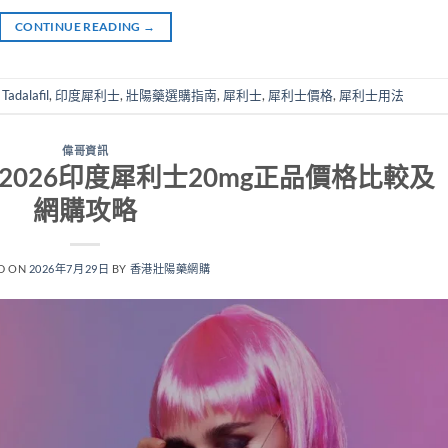
CONTINUE READING
→
,
Tadalafil
,
印度犀利士
,
壯陽藥選購指南
,
犀利士
,
犀利士價格
,
犀利士用法
偉哥資訊
 | 2026印度犀利士20mg正品價格比較及
網購攻略
D ON
2026年7月29日
BY
香港壯陽藥網購