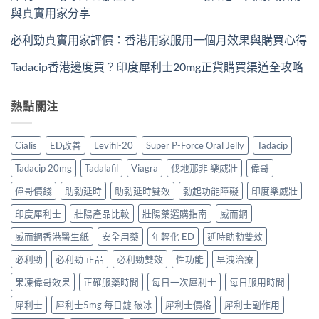
與真實用家分享
必利勁真實用家評價：香港用家服用一個月效果與購買心得
Tadacip香港邊度買？印度犀利士20mg正貨購買渠道全攻略
熱點關注
Cialis
ED改善
Levifil-20
Super P-Force Oral Jelly
Tadacip
Tadacip 20mg
Tadalafil
Viagra
伐地那非 樂威壯
偉哥
偉哥價錢
助勃延時
助勃延時雙效
勃起功能障礙
印度樂威壯
印度犀利士
壯陽產品比較
壯陽藥選購指南
威而鋼
威而鋼香港醫生紙
安全用藥
年輕化 ED
延時助勃雙效
必利勁
必利勁 正品
必利勁雙效
性功能
早洩治療
果凍偉哥效果
正確服藥時間
每日一次犀利士
每日服用時間
犀利士
犀利士5mg 每日錠 破冰
犀利士價格
犀利士副作用