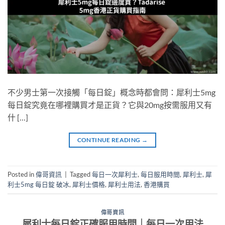
不少男士第一次接觸「每日錠」概念時都會問：犀利士5mg
每日錠究竟在哪裡購買才是正貨？它與20mg按需服用又有
什 […]
CONTINUE READING
→
Posted in
偉哥資訊
|
Tagged
每日一次犀利士
,
每日服用時間
,
犀利士
,
犀
利士5mg 每日錠 破冰
,
犀利士價格
,
犀利士用法
,
香港購買
偉哥資訊
犀利士每日錠正確服用時間｜每日一次用法