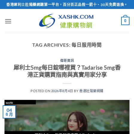
Skip
香港犀利士壯陽藥網購第一平台，百分百正品假一罰十、30天免費退換。
to
content
0
TAG ARCHIVES:
每日服用時間
偉哥資訊
犀利士5mg每日錠哪裡買？Tadarise 5mg香
港正貨購買指南與真實用家分享
POSTED ON
2026年8月4日
BY
香港壯陽藥網購
04
8 月