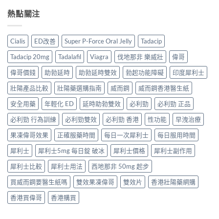
熱點關注
Cialis
ED改善
Super P-Force Oral Jelly
Tadacip
Tadacip 20mg
Tadalafil
Viagra
伐地那非 樂威壯
偉哥
偉哥價錢
助勃延時
助勃延時雙效
勃起功能障礙
印度犀利士
壯陽產品比較
壯陽藥選購指南
威而鋼
威而鋼香港醫生紙
安全用藥
年輕化 ED
延時助勃雙效
必利勁
必利勁 正品
必利勁 行為訓練
必利勁雙效
必利勁 香港
性功能
早洩治療
果凍偉哥效果
正確服藥時間
每日一次犀利士
每日服用時間
犀利士
犀利士5mg 每日錠 破冰
犀利士價格
犀利士副作用
犀利士比較
犀利士用法
西地那非 50mg 起步
買威而鋼要醫生紙嗎
雙效果凍偉哥
雙效片
香港壯陽藥網購
香港買偉哥
香港購買