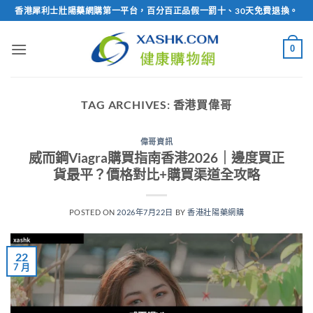
Skip
香港犀利士壯陽藥網購第一平台，百分百正品假一罰十、30天免費退換。
to
content
0
TAG ARCHIVES:
香港買偉哥
偉哥資訊
威而鋼Viagra購買指南香港2026｜邊度買正
貨最平？價格對比+購買渠道全攻略
POSTED ON
2026年7月22日
BY
香港壯陽藥網購
22
7 月