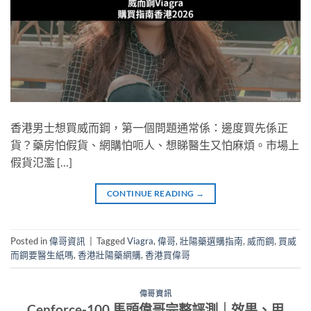
香港男士想買威而鋼，第一個問題通常係：邊度買先係正
貨？藥房怕假貨、網購怕呃人、想睇醫生又怕麻煩。市場上
假貨氾濫 […]
CONTINUE READING
→
Posted in
偉哥資訊
|
Tagged
Viagra
,
偉哥
,
壯陽藥選購指南
,
威而鋼
,
買威
而鋼要醫生紙嗎
,
香港壯陽藥網購
,
香港買偉哥
偉哥資訊
Cenforce-100 馬頭偉哥完整評測｜效果、用