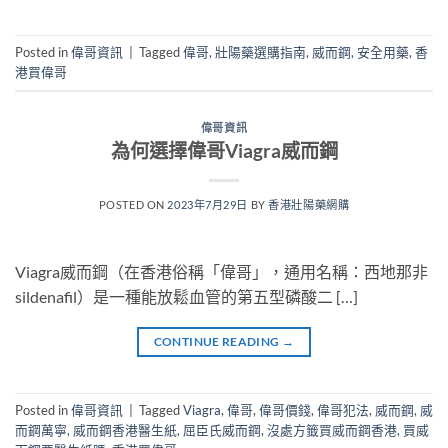
Posted in
偉哥資訊
|
Tagged
偉哥
,
壯陽藥選購指南
,
威而鋼
,
安全用藥
,
香
港買偉哥
偉哥資訊
為何選擇偉哥Viagra威而鋼
POSTED ON
2023年7月29日
BY
香港壯陽藥網購
Viagra威而鋼（在香港俗稱「偉哥」，通用名稱：西地那非
sildenafil）是一種能放鬆血管的第五型磷酸二 […]
CONTINUE READING
→
Posted in
偉哥資訊
|
Tagged
Viagra
,
偉哥
,
偉哥價錢
,
偉哥犯法
,
威而鋼
,
威
而鋼萬寧
,
威而鋼香港醫生紙
,
屈臣氏威而鋼
,
沒處方籤買威而鋼香港
,
買威