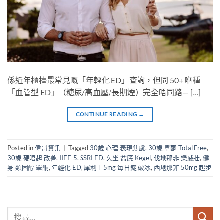
係近年櫃檯最常見嘅「年輕化 ED」查詢，但同 50+ 嗰種
「血管型 ED」（糖尿/高血壓/長期煙）完全唔同路— […]
CONTINUE READING
→
Posted in
偉哥資訊
|
Tagged
30歲 心理 表現焦慮
,
30歲 睾酮 Total Free
,
30歲 硬唔起 改善
,
IIEF-5
,
SSRI ED
,
久坐 盆底 Kegel
,
伐地那非 樂威壯
,
健
身 類固醇 睾酮
,
年輕化 ED
,
犀利士5mg 每日錠 破冰
,
西地那非 50mg 起步