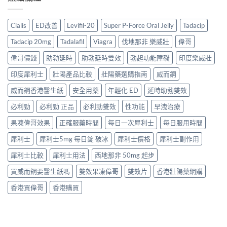
Cialis
ED改善
Levifil-20
Super P-Force Oral Jelly
Tadacip
Tadacip 20mg
Tadalafil
Viagra
伐地那非 樂威壯
偉哥
偉哥價錢
助勃延時
助勃延時雙效
勃起功能障礙
印度樂威壯
印度犀利士
壯陽產品比較
壯陽藥選購指南
威而鋼
威而鋼香港醫生紙
安全用藥
年輕化 ED
延時助勃雙效
必利勁
必利勁 正品
必利勁雙效
性功能
早洩治療
果凍偉哥效果
正確服藥時間
每日一次犀利士
每日服用時間
犀利士
犀利士5mg 每日錠 破冰
犀利士價格
犀利士副作用
犀利士比較
犀利士用法
西地那非 50mg 起步
買威而鋼要醫生紙嗎
雙效果凍偉哥
雙效片
香港壯陽藥網購
香港買偉哥
香港購買