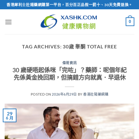
Skip
香港犀利士壯陽藥網購第一平台，百分百正品假一罰十、30天免費退換。
to
content
0
TAG ARCHIVES:
30歲 睾酮 TOTAL FREE
偉哥資訊
30 歲硬唔起係咪「完咗」？藥師：呢個年紀
先係黃金挽回期，但搞錯方向就真．早退休
POSTED ON
2026年6月29日
BY
香港壯陽藥網購
29
6 月