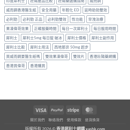
印度犀利士
壯陽產品比較
壯陽藥選購指南
威而鋼
威而鋼香港醫生紙
安全用藥
年輕化 ED
延時助勃雙效
必利勁
必利勁 正品
必利勁雙效
性功能
早洩治療
果凍偉哥效果
正確服藥時間
每日一次犀利士
每日服用時間
犀利士
犀利士5mg 每日錠 破冰
犀利士價格
犀利士副作用
犀利士比較
犀利士用法
西地那非 50mg 起步
買威而鋼要醫生紙嗎
雙效果凍偉哥
雙效片
香港壯陽藥網購
香港買偉哥
香港購買
Visa
PayPal
Stripe
MasterCard
關於我們
聯絡我們
使用條款
退貨換貨
版權所有 2026 ©
香港犀利士網購 xashk.com