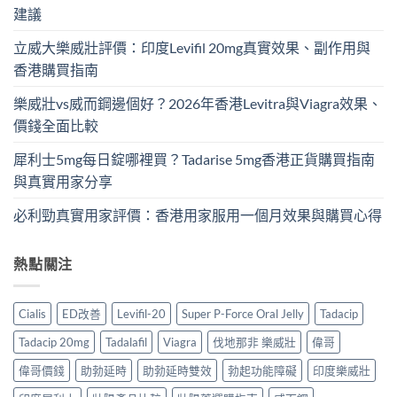
建議
立威大樂威壯評價：印度Levifil 20mg真實效果、副作用與
香港購買指南
樂威壯vs威而鋼邊個好？2026年香港Levitra與Viagra效果、
價錢全面比較
犀利士5mg每日錠哪裡買？Tadarise 5mg香港正貨購買指南
與真實用家分享
必利勁真實用家評價：香港用家服用一個月效果與購買心得
熱點關注
Cialis
ED改善
Levifil-20
Super P-Force Oral Jelly
Tadacip
Tadacip 20mg
Tadalafil
Viagra
伐地那非 樂威壯
偉哥
偉哥價錢
助勃延時
助勃延時雙效
勃起功能障礙
印度樂威壯