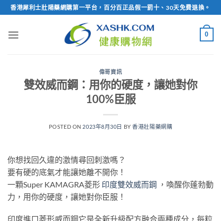
Skip
香港犀利士壯陽藥網購第一平台，百分百正品假一罰十、30天免費退換。
to
content
0
偉哥資訊
雙效威而鋼：用你的硬度，讓她對你
100%臣服
POSTED ON
2023年8月30日
BY
香港壯陽藥網購
你想找回久違的激情尋回刺激嗎？
要有硬的底氣才能讓她離不開你！
一顆Super KAMAGRA菱形
印度雙效威而鋼
，喚醒你蓬勃動
力，用你的硬度，讓她對你臣服！
印度進口菱形威而鋼它是全新升級配方融合兩種成分，每粒