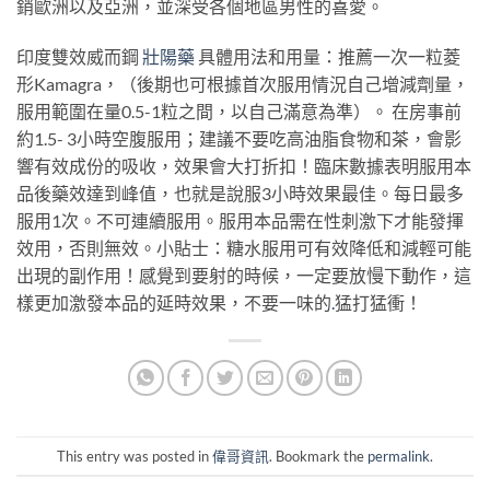
銷歐洲以及亞洲，並深受各個地區男性的喜愛。
印度雙效威而鋼
壯陽藥
具體用法和用量：推薦一次一粒菱
形Kamagra，（後期也可根據首次服用情況自己增減劑量，
服用範圍在量0.5-1粒之間，以自己滿意為準）。 在房事前
約1.5- 3小時空腹服用；建議不要吃高油脂食物和茶，會影
響有效成份的吸收，效果會大打折扣！臨床數據表明服用本
品後藥效達到峰值，也就是說服3小時效果最佳。每日最多
服用1次。不可連續服用。服用本品需在性刺激下才能發揮
效用，否則無效。小貼士：糖水服用可有效降低和減輕可能
出現的副作用！感覺到要射的時候，一定要放慢下動作，這
樣更加激發本品的延時效果，不要一味的
.
猛打猛衝！
This entry was posted in
偉哥資訊
. Bookmark the
permalink
.