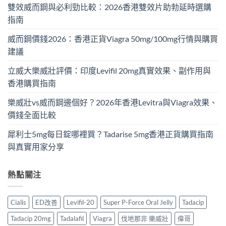
雙效威而鋼與必利勁比較：2026香港雙效片助勃延時選購
指南
威而鋼價錢2026：香港正貨Viagra 50mg/100mg行情與購買
建議
立威大樂威壯評價：印度Levifil 20mg真實效果、副作用與
香港購買指南
樂威壯vs威而鋼邊個好？2026年香港Levitra與Viagra效果、
價錢全面比較
犀利士5mg每日錠哪裡買？Tadarise 5mg香港正貨購買指南
與真實用家分享
熱點關注
Cialis
ED改善
Levifil-20
Super P-Force Oral Jelly
Tadacip
Tadacip 20mg
Tadalafil
Viagra
伐地那非 樂威壯
偉哥