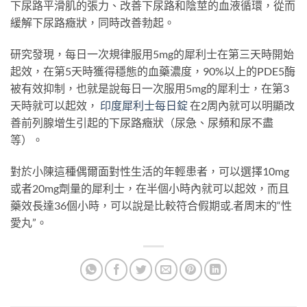
下尿路平滑肌的張力、改善下尿路和陰莖的血液循環，從而
緩解下尿路癥狀，同時改善勃起。
研究發現，每日一次規律服用5mg的犀利士在第三天時開始
起效，在第5天時獲得穩態的血藥濃度，90%以上的PDE5酶
被有效抑制，也就是說每日一次服用5mg的犀利士，在第3
天時就可以起效，
印度犀利士每日錠
在2周內就可以明顯改
善前列腺增生引起的下尿路癥狀（尿急、尿頻和尿不盡
等）。
對於小陳這種偶爾面對性生活的年輕患者，可以選擇10mg
或者20mg劑量的犀利士，在半個小時內就可以起效，而且
藥效長達36個小時，可以說是比較符合假期或
.
者周末的“性
愛丸”。