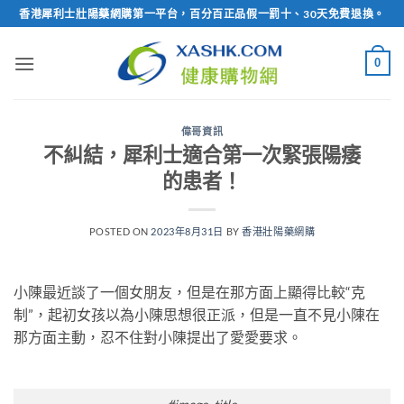
Skip
香港犀利士壯陽藥網購第一平台，百分百正品假一罰十、30天免費退換。
to
content
0
偉哥資訊
不糾結，犀利士適合第一次緊張陽痿
的患者！
POSTED ON
2023年8月31日
BY
香港壯陽藥網購
小陳最近談了一個女朋友，但是在那方面上顯得比較“克
制”，起初女孩以為小陳思想很正派，但是一直不見小陳在
那方面主動，忍不住對小陳提出了愛愛要求。