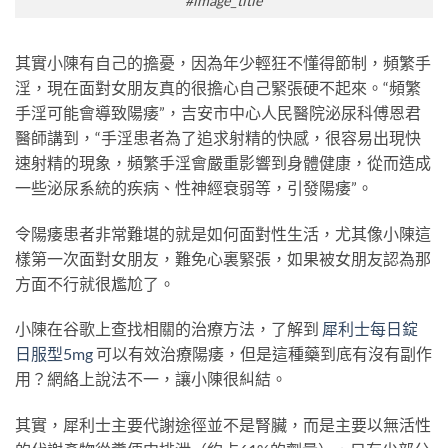
#image_title
其實小陳有自己的擔憂，因為年少輕狂不懂得節制，頻繁手
淫，現在面對女朋友真的很擔心自己緊張硬不起來。“頻繁
手淫可能會導致陽痿”，吉安市中心人民醫院泌尿科傅恩君
醫師講到，“手淫患者為了追求射精的快感，很容易出現快
速射精的現象，頻繁手淫會嚴重影響到身體健康，從而造成
一些泌尿系統的疾病、性神經衰弱等，引發陽痿”。
令陽痿患者非常難堪的就是如何面對性生活，尤其像小陳這
樣第一次面對女朋友，難免心裏緊張，如果被女朋友認為那
方面不行就很尷尬了。
小陳在谷歌上查找相關的治療方法，了解到
犀利士每日錠
日服型5mg
可以有效治療陽痿，但是這種藥到底有沒有副作
用？網絡上說法不一，讓小陳很糾結。
其實，犀利士主要代謝途徑並不是腎臟，而是主要以無活性