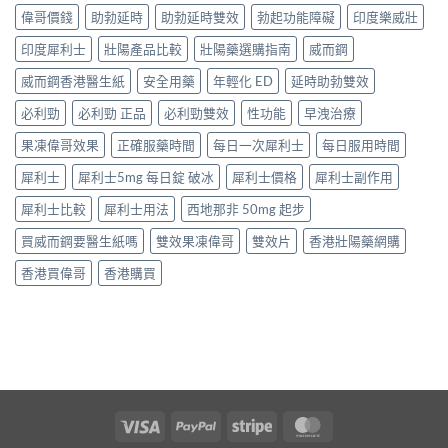
偉哥價錢
助勃延時
助勃延時雙效
勃起功能障礙
印度樂威壯
印度犀利士
壯陽產品比較
壯陽藥選購指南
威而鋼
威而鋼香港醫生紙
安全用藥
年輕化 ED
延時助勃雙效
必利勁
必利勁 正品
必利勁雙效
性功能
早洩治療
果凍偉哥效果
正確服藥時間
每日一次犀利士
每日服用時間
犀利士
犀利士5mg 每日錠 破冰
犀利士價格
犀利士副作用
犀利士比較
犀利士用法
西地那非 50mg 起步
買威而鋼要醫生紙嗎
雙效果凍偉哥
雙效片
香港壯陽藥網購
香港買偉哥
香港購買
Visa
PayPal
Stripe
MasterCard