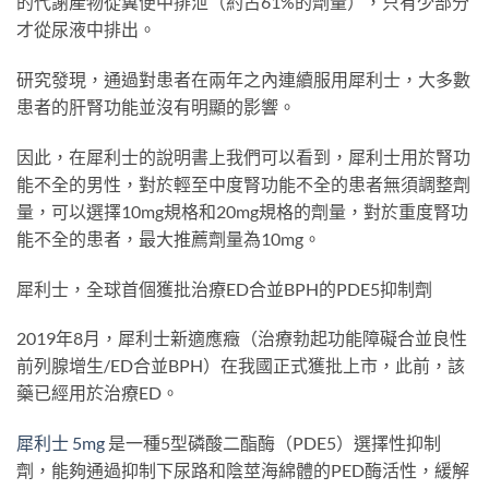
的代謝產物從糞便中排泄（約占61%的劑量），只有少部分
才從尿液中排出。
研究發現，通過對患者在兩年之內連續服用犀利士，大多數
患者的肝腎功能並沒有明顯的影響。
因此，在犀利士的說明書上我們可以看到，犀利士用於腎功
能不全的男性，對於輕至中度腎功能不全的患者無須調整劑
量，可以選擇10mg規格和20mg規格的劑量，對於重度腎功
能不全的患者，最大推薦劑量為10mg。
犀利士，全球首個獲批治療ED合並BPH的PDE5抑制劑
2019年8月，犀利士新適應癥（治療勃起功能障礙合並良性
前列腺增生/ED合並BPH）在我國正式獲批上市，此前，該
藥已經用於治療ED。
犀利士
5mg
是一種5型磷酸二酯酶（PDE5）選擇性抑制
劑，能夠通過抑制下尿路和陰莖海綿體的PED酶活性，緩解