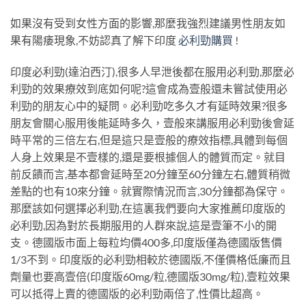
如果沒有受到女性方面的影響,那麼我強烈建議男性朋友如
果有陽痿現象,不妨認真了解下印度
必利勁購買
!
印度必利勁(達泊西汀),很多人早泄後都在服用必利勁,那麼必
利勁的效果療效到底如何呢?這會成為壹般還未嘗試使用必
利勁的朋友心中的疑問。必利勁吃多久才有延時效果?很多
朋友會關心服用後能延時多久，壹般來講服用必利勁後會延
時平常的三倍左右,但是這只是壹般的療效指標,具體到每個
人身上效果是不壹樣的,還是要根據個人的體質而定。就目
前反饋而言,基本都會延時至20分鐘至60分鐘左右,體質稍微
差點的也有10來分鐘。就實際情況而言,30分鐘都為保守。
那麼該如何選擇必利勁,在這裏我們要向大家推薦印度版的
必利勁,因為對於長期服用的人群來說,這是壹筆不小的開
支。德國版市面上每粒均價400多,印度版僅為德國版售價
1/3不到。印度版的必利勁相較於德國版,不僅價格低廉而且
劑量也要高壹倍(印度版60mg/粒,德國版30mg/粒),壹粒效果
可以抵得上賣的德國版的必利勁兩倍了,性價比超高。