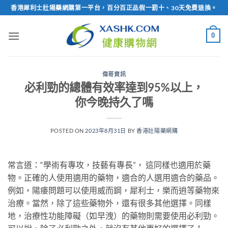
Skip
香港犀利士壯陽藥網購第一平台，百分百正品假一罰十、30天免費退換。
to
content
0
偉哥資訊
必利勁的總體有效率達到95%以上，
你今晚持久了嗎
POSTED ON
2023年8月31日
BY
香港壯陽藥網購
常言道：“學術有專攻，技藝有專長”， 這同樣也適用於藥
物。正確的人使用適用的藥物，適合的人選用適合的藥品。
例如，陽痿問題可以使用威而鋼，犀利士，樂而逍等藥物來
治療。當然，除了這些藥物外，還有很多其他選擇。同樣
地，治療性功能障礙（如早洩）的藥物則需要使用必利勁。