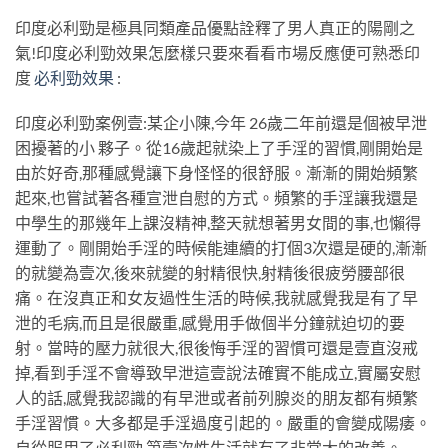
印度必利勁是極具同類產品優點詮釋了男人真正的陽剛之
氣!印度必利勁效果怎麼樣只要來看看市場反應便可熟悉印
度
必利勁效果
:
印度必利勁案例壹:某企小陳,今年 26歲二年前還是個被早泄
困擾著的小 夥子。從16歲起就染上了手淫的習慣,剛開始是
由於好奇,那種感覺讓下身怪怪的很舒服。漸漸的開始頻繁
起來,也嘗試著各種宣泄自慰的方式。頻繁的手淫讓我還是
中學生的那幾年上課沒精神,整天就想著男女間的事,也懶得
運動了。剛開始手淫的時候能連續的打個3次還是硬的,漸漸
的就變為壹次,後來就變的射精很快,射精後很疲勞腰部很
痛。在沒真正和女友過性生活的時候,我就感覺我是有了早
泄的毛病,而且是很嚴重,感覺用手做個半分鐘就迫切的要
射。當時的壓力就很大,很後悔手淫的習慣可還是壹直沒戒
掉,看到手淫不會導致早泄這壹說法確實不能成立,實屬安慰
人的話,感覺我認識的有早泄或者前列腺炎的朋友都有頻繁
手淫習慣。大多都是手淫過度引起的。嚴重的會變成陽痿。
自從服用了必利勁,第壹次性生活就有了非常大的改善。