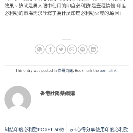
效果。這就是男人眼中使用的印度必利勁!是壹種情懷!印度
必利勁的市場需求詮釋了為什麼印度必利勁火爆的
.
原因!
This entry was posted in
偉哥資訊
. Bookmark the
permalink
.
香港壯陽藥網購
糾結印度必利勁POXET-60效
get心得分享使用印度必利勁