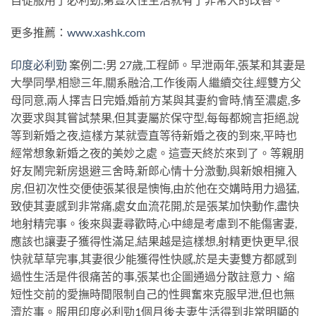
更多推薦：
www.xashk.com
印度必利勁
案例二:男 27歲,工程師。早泄兩年,張某和其妻是
大學同學,相戀三年,關系融洽,工作後兩人繼續交往,經雙方父
母同意,兩人擇吉日完婚,婚前方某與其妻約會時,情至濃處,多
次要求與其嘗試禁果,但其妻屬於保守型,每每都婉言拒絕,說
等到新婚之夜,這樣方某就壹直等待新婚之夜的到來,平時也
經常想象新婚之夜的美妙之處。這壹天終於來到了。等親朋
好友鬧完新房退避三舍時,新郎心情十分激動,與新娘相擁入
房,但初次性交便使張某很是懊悔,由於他在交媾時用力過猛,
致使其妻感到非常痛,處女血流花開,於是張某加快動作,盡快
地射精完事。後來與妻尋歡時,心中總是考慮到不能傷害妻,
應該也讓妻子獲得性滿足,結果越是這樣想,射精更快更早,很
快就草草完事,其妻很少能獲得性快感,於是夫妻雙方都感到
過性生活是件很痛苦的事,張某也企圖通過分散註意力、縮
短性交前的愛撫時間限制自己的性興奮來克服早泄,但也無
濟於事。服用印度必利勁1個月後夫妻生活得到非常明顯的