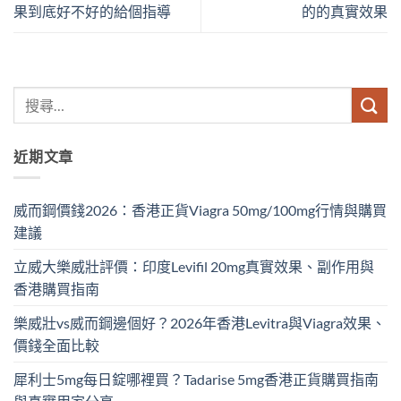
果到底好不好的給個指導
的的真實效果
近期文章
威而鋼價錢2026：香港正貨Viagra 50mg/100mg行情與購買
建議
立威大樂威壯評價：印度Levifil 20mg真實效果、副作用與
香港購買指南
樂威壯vs威而鋼邊個好？2026年香港Levitra與Viagra效果、
價錢全面比較
犀利士5mg每日錠哪裡買？Tadarise 5mg香港正貨購買指南