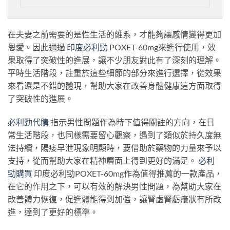
在夫妻之前需要的是性生活的維系，才能夠讓感情變得更加
恩愛。因此通過
印度必利勁
POXET-60mg來進行使用，效
果取得了突破性的進展，讓不少朋友對此有了深刻的理解。
平時生活階段，註重於這些細節的部分來進行選擇，從效果
來看還是不錯的體現，幫助大家在改善身體健康這方面取得
了突破性的進展。
必利勁代購
指示男性問題作為時下值得關註的方向，在日
常生活階段，也同樣需要留心觀察，遇到了類似於持久度無
法持續，陽痿早泄現象明顯時，要借助於藥物的力量來予以
支持，從而幫助大家在精神層面上得到更好的滿足。
必利
勁購買
印度必利勁POXET-60mg作為值得推薦的一款產品，
在它的作用之下，可以有效的解決男性問題，為幫助大家在
改善體力恢復，促進體能得到加強，讓腎虛腎虧癥狀有所改
進，達到了更好的標準。