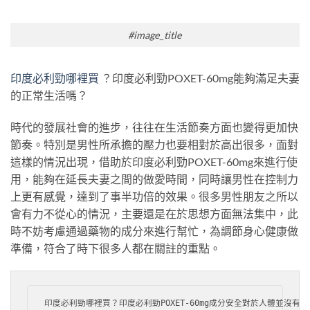
#image_title
印度必利勁哪裡買
？印度必利勁POXET-60mg能夠滿足夫妻
的正常生活嗎？
時代的發展社會的進步，往往在生活節奏方面也變得更加快
節奏。特別是男性所承擔的壓力也要相對於高出很多，面對
這樣的情況出現，借助於印度必利勁POXET-60mg來進行使
用，能夠在延長夫妻之間的做愛時間，同時讓男性在控制力
上更有感覺，達到了事半功倍的效果。很多男性朋友之所以
會有力不從心的情況，主要還是在於思想方面無法集中，此
時不妨考慮通過藥物的成分來進行幫忙，為調節身心健康做
準備，符合了時下很多人都在關註的重點。
印度必利勁哪裡買？印度必利勁POXET-60mg成分安全對於人體