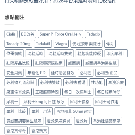
持久噴霧邊款最好用？2026年香港延時噴劑比較指南
熱點關注
Cialis
ED改善
Super P-Force Oral Jelly
Tadacip
Tadacip 20mg
Tadalafil
Viagra
伐地那非 樂威壯
偉哥
偉哥價錢
助勃延時
助勃延時雙效
勃起功能障礙
印度犀利士
壯陽產品比較
壯陽藥選購指南
威而鋼
威而鋼香港醫生紙
安全用藥
年輕化 ED
延時助勃雙效
必利勁
必利勁 正品
必利勁 行為訓練
必利勁雙效
必利勁 香港
性功能
早洩治療
果凍偉哥效果
正確服藥時間
每日一次犀利士
每日服用時間
犀利士
犀利士5mg 每日錠 破冰
犀利士價格
犀利士副作用
犀利士比較
犀利士用法
西地那非 50mg 起步
買威而鋼要醫生紙嗎
雙效果凍偉哥
雙效片
香港壯陽藥網購
香港買偉哥
香港購買