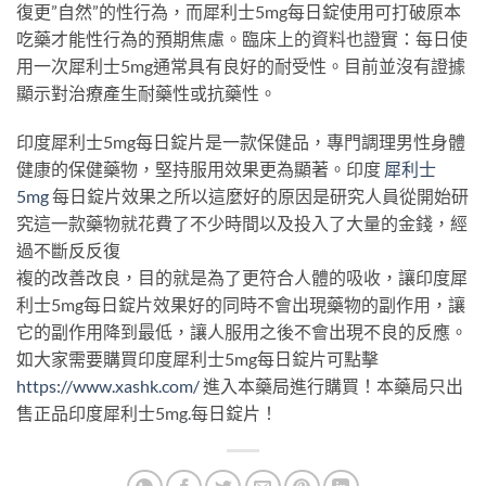
復更”自然”的性行為，而犀利士5mg每日錠使用可打破原本
吃藥才能性行為的預期焦慮。臨床上的資料也證實：每日使
用一次犀利士5mg通常具有良好的耐受性。目前並沒有證據
顯示對治療產生耐藥性或抗藥性。
印度犀利士5mg每日錠片是一款保健品，專門調理男性身體
健康的保健藥物，堅持服用效果更為顯著。印度
犀利士
5mg
每日錠片效果之所以這麼好的原因是研究人員從開始研
究這一款藥物就花費了不少時間以及投入了大量的金錢，經
過不斷反反復
複的改善改良，目的就是為了更符合人體的吸收，讓印度犀
利士5mg每日錠片效果好的同時不會出現藥物的副作用，讓
它的副作用降到最低，讓人服用之後不會出現不良的反應。
如大家需要購買印度犀利士5mg每日錠片可點擊
https://www.xashk.com/
進入本藥局進行購買！本藥局只出
售正品印度犀利士5mg
.
每日錠片！