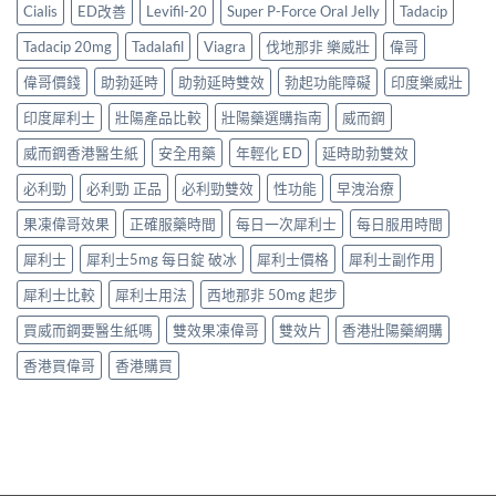
Cialis
ED改善
Levifil-20
Super P-Force Oral Jelly
Tadacip
Tadacip 20mg
Tadalafil
Viagra
伐地那非 樂威壯
偉哥
偉哥價錢
助勃延時
助勃延時雙效
勃起功能障礙
印度樂威壯
印度犀利士
壯陽產品比較
壯陽藥選購指南
威而鋼
威而鋼香港醫生紙
安全用藥
年輕化 ED
延時助勃雙效
必利勁
必利勁 正品
必利勁雙效
性功能
早洩治療
果凍偉哥效果
正確服藥時間
每日一次犀利士
每日服用時間
犀利士
犀利士5mg 每日錠 破冰
犀利士價格
犀利士副作用
犀利士比較
犀利士用法
西地那非 50mg 起步
買威而鋼要醫生紙嗎
雙效果凍偉哥
雙效片
香港壯陽藥網購
香港買偉哥
香港購買