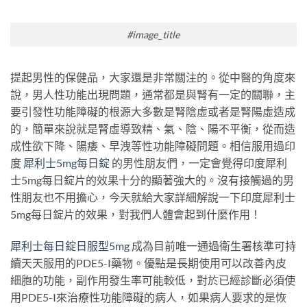
#image_title
提起男性的保健品，大家還是非常關注的。從中醫的角度來
說，男人性功能出現問題，通常都是與腎有一定的關聯，主
要引發性功能障礙的根源大多數是腎陰虛或者是腎陽虛造成
的，簡單來說就是腎虛導致精、氣、陰、陽不平衡，從而造
成性欲下降、陽痿、早洩等性功能障礙問題。相信服用過印
度
犀利士5mg每日錠
的男性朋友們，一定會覺得印度犀利
士5mg每日錠片的效果十分的顯著強大的。沒有接觸過的男
性朋友也不用擔心，今天就給大家詳細解說一下印度犀利士
5mg每日錠片的效果，對我們人體會起到什麼作用！
犀利士每日錠日服型5mg
成為目前唯一通過衛生署核準可持
續天天服用的PDE5-I藥物。優點是長期使用可以改善內皮
細胞的功能，副作用發生率可能較低，對於已經診斷必須使
用PDE5-I來治療性功能障礙的病人，如果病人要求的是恢