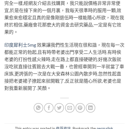
完全一樣,經網友介紹去找購買，我只能說價格非常非常便
宜,於是在接下來的一個月裏，我每天很準時的服用一顆,效
果愈來愈穩定且真的是像剛退伍時一樣能隨心所欲，現在我
終於相信,藥廠會花那麽大的資金去研究藥品,一定是有它效
果的。
印度犀利士5mg
效果讓我們性生活現在很和諧，現在每一次
都能正常的勃起,且有時帶老婆出門享受二人生活時,有時侯
老婆的打扮性感火辣時,走在路上都直接硬硬的,好幾次飯就
沒吃就直接往賓館去大戰一番，也曾經車開到一半就當了車
床族,更誇張的一次是在大安森林公園內散步時,忽然性起直
接把老婆裙子撩起來就開戰了,反正就是隨心所欲,老婆也是
對我重新展開了
.
笑顏。
This entry was posted in
偉哥資訊
. Bookmark the
permalink
.