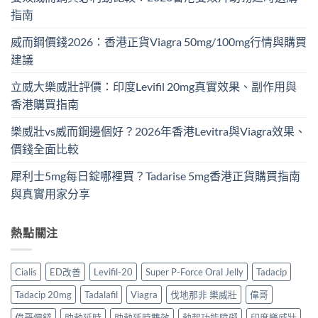
指南
威而鋼價錢2026：香港正貨Viagra 50mg/100mg行情與購買
建議
立威大樂威壯評價：印度Levifil 20mg真實效果、副作用與
香港購買指南
樂威壯vs威而鋼邊個好？2026年香港Levitra與Viagra效果、
價錢全面比較
犀利士5mg每日錠哪裡買？Tadarise 5mg香港正貨購買指南
與真實用家分享
熱點關注
Cialis
ED改善
Levifil-20
Super P-Force Oral Jelly
Tadacip
Tadacip 20mg
Tadalafil
Viagra
伐地那非 樂威壯
偉哥
偉哥價錢
助勃延時
助勃延時雙效
勃起功能障礙
印度樂威壯