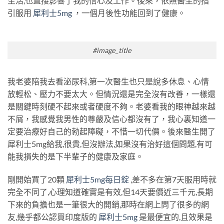
生活,也直接影響了我的信心及工作。後來，依照醫生的指
引服用
犀利士5mg
，一個月後性功能回到了健康。
#image_title
我老婆陪我去看泌尿科,第一次醫生也只是說多休息、心情
放輕松、壓力不要太大。但情況還是完全沒有改善，一樣還
是關鍵時刻硬不起來或者硬度不夠。老婆看我的眼神越來越
不屑，我感覺我男性的尊嚴及信心都沒有了，我心裏知道一
定要治療好自己的勃起障礙，不惜一切代價。後來醫生開了
犀利士5mg給我,很貴,但沒辦法,如果沒有治好這個問題,有可
能我損失的是下半輩子的健康及家庭。
剛開始買了20顆
犀利士5mg每日錠
,差不多在第7天服用時就
完全不同了,心理知道確實是有效,但14天要價近三千元,長期
下來的負擔也是一筆很大的開銷,那時在網上問了很多的網
友,幾乎都公認買印度版的
犀利士5mg
是最便宜的,且效果是