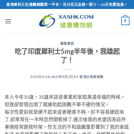
Skip
香港犀利士壯陽藥網購第一平台，百分百正品假一罰十、30天免費退換。
to
content
0
偉哥資訊
吃了印度犀利士5mg半年後，我雄起
了！
POSTED ON
2023年9月1日
BY
香港壯陽藥網購
本人今年35歲，35歲本該是事業和家庭美滿幸福的時候，
但我卻發現出現了陽痿勃起困難不舉不硬的情況。
每次性愛前就是硬不起來或者硬度不夠，好不容易硬起來
了,卻常常在一半時忽然間軟掉了,幾次後我的老婆因為這件
事情經常跟我吵架，性生活的不和諧嚴重影響到了我的家庭