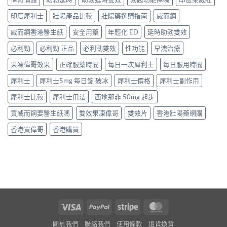
印度犀利士
壯陽產品比較
壯陽藥選購指南
威而鋼
威而鋼香港醫生紙
安全用藥
年輕化 ED
延時助勃雙效
必利勁
必利勁 正品
必利勁雙效
性功能
早洩治療
果凍偉哥效果
正確服藥時間
每日一次犀利士
每日服用時間
犀利士
犀利士5mg 每日錠 破冰
犀利士價格
犀利士副作用
犀利士比較
犀利士用法
西地那非 50mg 起步
買威而鋼要醫生紙嗎
雙效果凍偉哥
雙效片
香港壯陽藥網購
香港買偉哥
香港購買
Visa
PayPal
Stripe
MasterCard
關於我們
聯絡我們
使用條款
退貨換貨