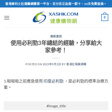
Skip
香港犀利士壯陽藥網購第一平台，百分百正品假一罰十、30天免費退換。
to
content
0
偉哥資訊
使用必利勁3年總結的經驗，分享給大
家參考！
POSTED ON
2023年9月2日
BY
香港壯陽藥網購
1.啪啪啪之前應急使用
印度必利勁
，是必利勁的標準治療方
案。
#image_title