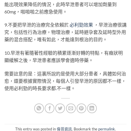
能出現效果降低的情況，此時早泄患者可以增加劑量到
60mg，啪啪啪之前應急使用。
9.不要把早泄的治療完全依賴於
必利勁效果
，早泄治療很講
究，包括性行為治療，物理治療，延時避孕套及延時型外用
藥的混合搭配，唯有如此，才能達到根治的目的。
10.早泄有著隨著性經驗的積累逐漸好轉的特點，有癥狀明
顯緩解之後，早泄患者應該學會適時停藥。
需要註意的是：這裏所說的是使用大部分患者，具體如何治
愈，還要根據實際情況，每個人引發早泄的原因都不一樣，
使用必利勁的時長要求都
.
不一樣。
This entry was posted in
偉哥資訊
. Bookmark the
permalink
.