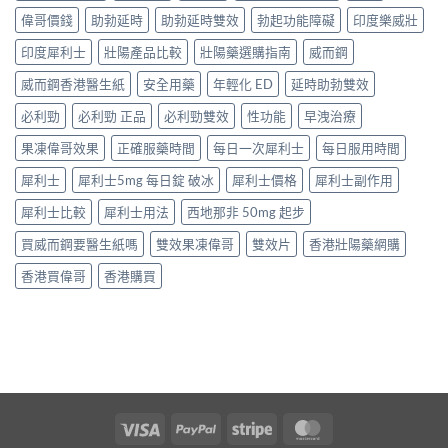
偉哥價錢
助勃延時
助勃延時雙效
勃起功能障礙
印度樂威壯
印度犀利士
壯陽產品比較
壯陽藥選購指南
威而鋼
威而鋼香港醫生紙
安全用藥
年輕化 ED
延時助勃雙效
必利勁
必利勁 正品
必利勁雙效
性功能
早洩治療
果凍偉哥效果
正確服藥時間
每日一次犀利士
每日服用時間
犀利士
犀利士5mg 每日錠 破冰
犀利士價格
犀利士副作用
犀利士比較
犀利士用法
西地那非 50mg 起步
買威而鋼要醫生紙嗎
雙效果凍偉哥
雙效片
香港壯陽藥網購
香港買偉哥
香港購買
Visa
PayPal
Stripe
MasterCard