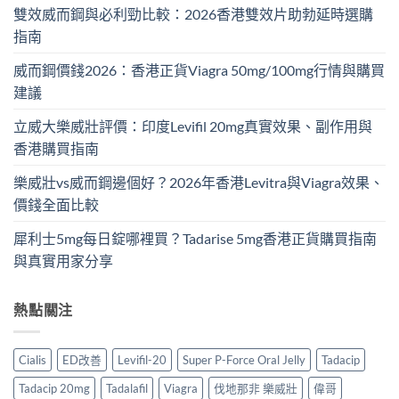
雙效威而鋼與必利勁比較：2026香港雙效片助勃延時選購
指南
威而鋼價錢2026：香港正貨Viagra 50mg/100mg行情與購買
建議
立威大樂威壯評價：印度Levifil 20mg真實效果、副作用與
香港購買指南
樂威壯vs威而鋼邊個好？2026年香港Levitra與Viagra效果、
價錢全面比較
犀利士5mg每日錠哪裡買？Tadarise 5mg香港正貨購買指南
與真實用家分享
熱點關注
Cialis
ED改善
Levifil-20
Super P-Force Oral Jelly
Tadacip
Tadacip 20mg
Tadalafil
Viagra
伐地那非 樂威壯
偉哥