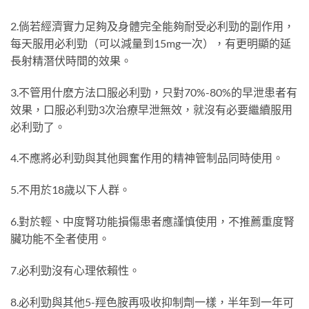
2.倘若經濟實力足夠及身體完全能夠耐受必利勁的副作用，
每天服用必利勁（可以減量到15mg一次），有更明顯的延
長射精潛伏時間的效果。
3.不管用什麽方法口服必利勁，只對70%-80%的早泄患者有
效果，口服必利勁3次治療早泄無效，就沒有必要繼續服用
必利勁了。
4.不應將必利勁與其他興奮作用的精神管制品同時使用。
5.不用於18歲以下人群。
6.對於輕、中度腎功能損傷患者應謹慎使用，不推薦重度腎
臟功能不全者使用。
7.必利勁沒有心理依賴性。
8.必利勁與其他5-羥色胺再吸收抑制劑一樣，半年到一年可