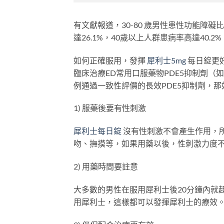
有文獻報道，30-80 歲男性患性功能障礙比
達26.1%，40歲以上人群患病率高達40.
如何正確服用，發揮
犀利士5mg
每日錠更
臨床治療ED常用口服藥物PDE5抑制劑
例通過一致性評價的長效PDE5抑制劑，
1) 服藥後要有性刺激
犀利士每日錠
沒有性刺激不會產生作用，所
吻、撫摸等，如果用藥以後，性刺激力度
2) 用藥時間要註意
大多數的男性在服用犀利士後20分鐘內就
用犀利士，這樣都可以發揮犀利士的療效