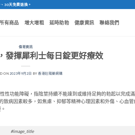
、30天免費退換。
所有商品
增大增粗
延時助勃
健康資訊
聯絡我們
偉哥資訊
，發揮犀利士每日錠更好療效
ED ON
2023年9月2日
BY
香港壯陽藥網購
是最常見的一種男性性功能障礙，指陰莖持續不能達到或維持足夠的勃起以完成
礙的致病因素較多，如焦慮、抑郁等精神心理因素和外傷、心血管
礙。
#image_title