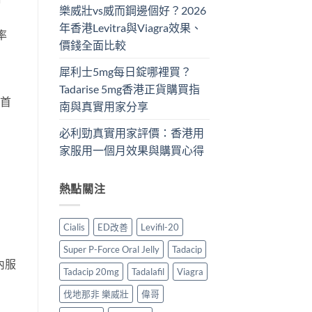
樂威壯vs威而鋼邊個好？2026
年香港Levitra與Viagra效果、
率
價錢全面比較
犀利士5mg每日錠哪裡買？
Tadarise 5mg香港正貨購買指
內首
南與真實用家分享
必利勁真實用家評價：香港用
家服用一個月效果與購買心得
熱點關注
Cialis
ED改善
Levifil-20
Super P-Force Oral Jelly
Tadacip
內服
Tadacip 20mg
Tadalafil
Viagra
伐地那非 樂威壯
偉哥