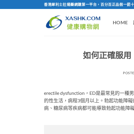
Skip
香港犀利士壯陽藥網購第一平台，百分百正品假一罰十
to
content
HOME
如何正確服用
POST
erectile dysfunction，ED
的性生活，病程3個月以上。勃起功能障
病、糖尿病等疾病都可能導致勃起功能障