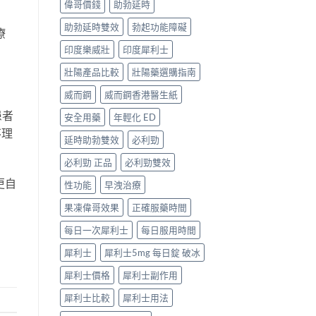
偉哥價錢
助勃延時
助勃延時雙效
勃起功能障礙
療
印度樂威壯
印度犀利士
壯陽產品比較
壯陽藥選購指南
威而鋼
威而鋼香港醫生紙
患者
安全用藥
年輕化 ED
不理
延時助勃雙效
必利勁
必利勁 正品
必利勁雙效
更自
性功能
早洩治療
果凍偉哥效果
正確服藥時間
每日一次犀利士
每日服用時間
犀利士
犀利士5mg 每日錠 破冰
犀利士價格
犀利士副作用
犀利士比較
犀利士用法