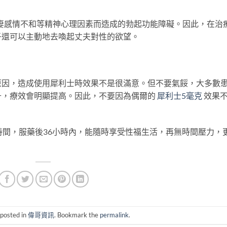
妻感情不和等精神心理因素而造成的勃起功能障礙。因此，在治
子還可以主動地去喚起丈夫對性的欲望。
原因，造成使用犀利士時效果不是很滿意。但不要氣餒，大多數
升，療效會明顯提高。因此，不要因為偶爾的
犀利士5毫克
效果
時間，服藥後36小時內，能隨時享受性福生活，再無時間壓力，
 posted in
偉哥資訊
. Bookmark the
permalink
.