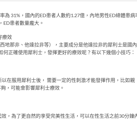
率為 31%，國內的ED患者人數約1.27億，內地男性ED總體患病
2%，ED患者數量龐大。
好療效
（如西地那非、他達拉非等），主要成分是他達拉非的犀利士是國
那如何正確使用犀利士，發揮更好的療效呢？有以下幾個小技巧：
以在服用犀利士後， 需要一定的性刺激才能發揮作用，比如親
不夠，可能會影響犀利士療效。
起效，為了更自然的享受完美性生活，可以在性生活之前30分鐘
。