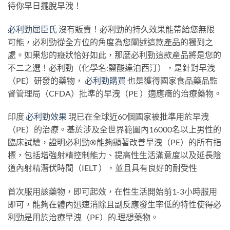
待你早日擺脫早洩！
必利勁屈臣氏
沒有販賣！必利勁的持久效果能帶給您無限
可能，必利勁從全方位的角度為您闡述這款產品的獨到之
處。如果您的癥狀恰好如此，那麼必利勁這款產品將是您的
不二之選！必利勁（化學名:鹽酸達泊西汀），是針對早洩
（PE）研發的藥物，
必利勁購買
也是獲得國家食品藥品監
督管理局（CFDA）批準的早洩（PE ）適應癥的治療藥物。
印度
必利勁效果
現已在全球近60個國家被批準用於早洩
（PE）的治療。基於涉及全世界範圍內16000名以上男性的
臨床試驗，證明必利勁®能夠顯著改善早洩（PE）的所有指
標，包括增強射精控制能力、提高性生活滿意度以及延長陰
道內射精潛伏時間（IELT ），並且具有良好的耐受性
首次服用該藥物，即可起效，在性生活開始前1-3小時服用
即可，能夠在體內迅速消除且副反應發生率低的特性使得必
利勁是用於治療早洩（PE）的
.
理想藥物。