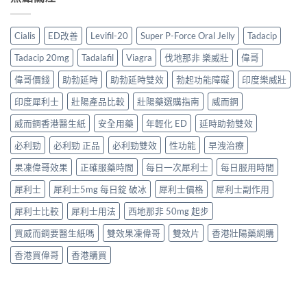
Cialis
ED改善
Levifil-20
Super P-Force Oral Jelly
Tadacip
Tadacip 20mg
Tadalafil
Viagra
伐地那非 樂威壯
偉哥
偉哥價錢
助勃延時
助勃延時雙效
勃起功能障礙
印度樂威壯
印度犀利士
壯陽產品比較
壯陽藥選購指南
威而鋼
威而鋼香港醫生紙
安全用藥
年輕化 ED
延時助勃雙效
必利勁
必利勁 正品
必利勁雙效
性功能
早洩治療
果凍偉哥效果
正確服藥時間
每日一次犀利士
每日服用時間
犀利士
犀利士5mg 每日錠 破冰
犀利士價格
犀利士副作用
犀利士比較
犀利士用法
西地那非 50mg 起步
買威而鋼要醫生紙嗎
雙效果凍偉哥
雙效片
香港壯陽藥網購
香港買偉哥
香港購買