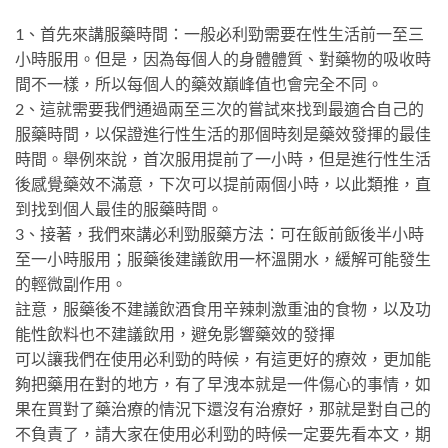
1、首先來講服藥時間：一般必利勁需要在性生活前一至三
小時服用。但是，因為每個人的身體體質、對藥物的吸收時
間不一樣，所以每個人的藥效巔峰值也會完全不同。
2、這就需要我們通過兩至三次的嘗試來找到最適合自己的
服藥時間，以保證進行性生活的那個時刻是藥效發揮的最佳
時間。舉例來說，首次服用提前了一小時，但是進行性生活
後感覺藥效不滿意，下次可以提前兩個小時，以此類推，直
到找到個人最佳的服藥時間。
3、接著，我們來講必利勁服藥方法：可在飯前飯後半小時
至一小時服用；服藥後建議飲用一杯溫開水，緩解可能發生
的輕微副作用。
註意，服藥後不建議飲酒食用辛辣刺激重油的食物，以及功
能性飲料也不建議飲用，避免影響藥效的發揮
可以讓我們在使用必利勁的時候，有這更好的療效，更加能
夠把藥用在對的地方，有了早洩本就是一件傷心的事情，如
果在買對了藥治療的情況下還沒有治療好，那就是對自己的
不負責了，請大家在使用必利勁的時候一定要先看本文，期