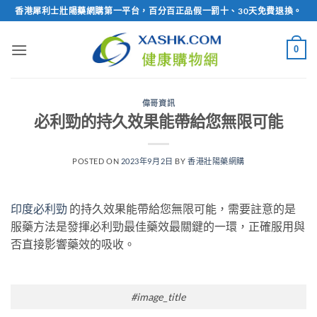
Skip
香港犀利士壯陽藥網購第一平台，百分百正品假一罰十、30天免費退換。
to
content
0
偉哥資訊
必利勁的持久效果能帶給您無限可能
POSTED ON
2023年9月2日
BY
香港壯陽藥網購
印度必利勁
的持久效果能帶給您無限可能，需要註意的是
服藥方法是發揮必利勁最佳藥效最關鍵的一環，正確服用與
否直接影響藥效的吸收。
#image_title