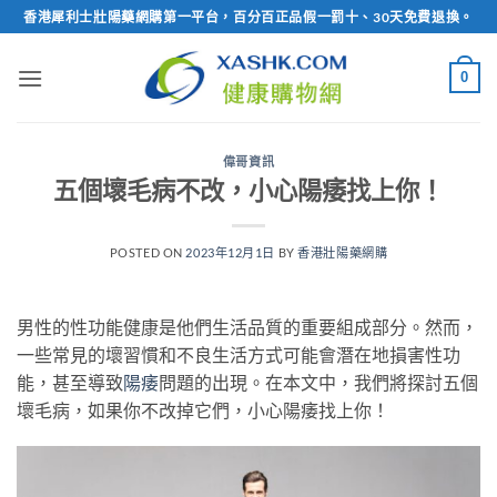
Skip
香港犀利士壯陽藥網購第一平台，百分百正品假一罰十、30天免費退換。
to
content
0
偉哥資訊
五個壞毛病不改，小心陽痿找上你！
POSTED ON
2023年12月1日
BY
香港壯陽藥網購
男性的性功能健康是他們生活品質的重要組成部分。然而，
一些常見的壞習慣和不良生活方式可能會潛在地損害性功
能，甚至導致
陽痿
問題的出現。在本文中，我們將探討五個
壞毛病，如果你不改掉它們，小心陽痿找上你！