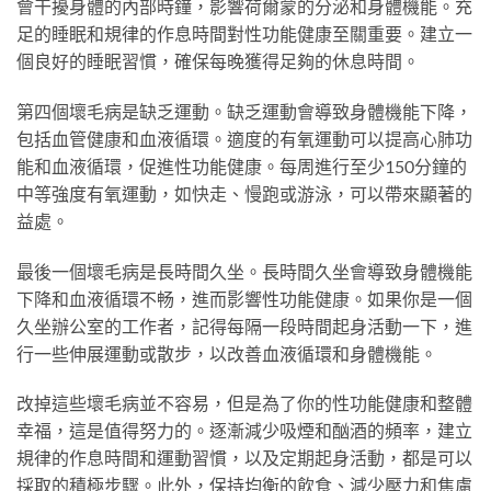
會干擾身體的內部時鐘，影響荷爾蒙的分泌和身體機能。充
足的睡眠和規律的作息時間對性功能健康至關重要。建立一
個良好的睡眠習慣，確保每晚獲得足夠的休息時間。
第四個壞毛病是缺乏運動。缺乏運動會導致身體機能下降，
包括血管健康和血液循環。適度的有氧運動可以提高心肺功
能和血液循環，促進性功能健康。每周進行至少150分鐘的
中等強度有氧運動，如快走、慢跑或游泳，可以帶來顯著的
益處。
最後一個壞毛病是長時間久坐。長時間久坐會導致身體機能
下降和血液循環不畅，進而影響性功能健康。如果你是一個
久坐辦公室的工作者，記得每隔一段時間起身活動一下，進
行一些伸展運動或散步，以改善血液循環和身體機能。
改掉這些壞毛病並不容易，但是為了你的性功能健康和整體
幸福，這是值得努力的。逐漸減少吸煙和酗酒的頻率，建立
規律的作息時間和運動習慣，以及定期起身活動，都是可以
採取的積極步驟。此外，保持均衡的飲食、減少壓力和焦慮