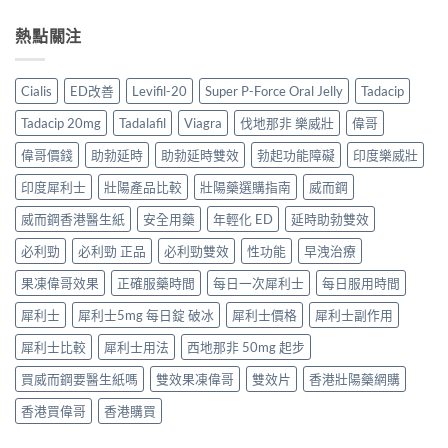
熱點關注
Cialis
ED改善
Levifil-20
Super P-Force Oral Jelly
Tadacip
Tadacip 20mg
Tadalafil
Viagra
伐地那非 樂威壯
偉哥
偉哥價錢
助勃延時
助勃延時雙效
勃起功能障礙
印度樂威壯
印度犀利士
壯陽產品比較
壯陽藥選購指南
威而鋼
威而鋼香港醫生紙
安全用藥
年輕化 ED
延時助勃雙效
必利勁
必利勁 正品
必利勁雙效
性功能
早洩治療
果凍偉哥效果
正確服藥時間
每日一次犀利士
每日服用時間
犀利士
犀利士5mg 每日錠 破冰
犀利士價格
犀利士副作用
犀利士比較
犀利士用法
西地那非 50mg 起步
買威而鋼要醫生紙嗎
雙效果凍偉哥
雙效片
香港壯陽藥網購
香港買偉哥
香港購買