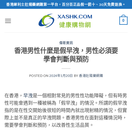
Skip
香港犀利士壯陽藥網購第一平台，百分百正品假一罰十、30天免費退換。
to
content
0
偉哥資訊
香港男性什麼是假早洩，男性必須要
學會判斷與預防
POSTED ON
2024年1月20日
BY
香港壯陽藥網購
在香港，
早洩
是一個相對常見的男性性功能障礙，但有時男
性可能會遇到一種被稱為「假早洩」的情況。所謂的假早洩
指的是在性交開始後很短的時間內就出現射精的情況，但實
際上並不是真正的早洩問題。香港男性在面對這種情況時，
需要學會判斷和預防，以改善性生活品質。