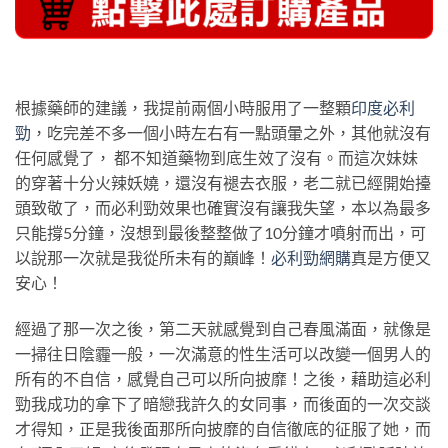
根據藥師的建議，我提前兩個小時服用了一整顆
印度必利
勁
，吃完差不多一個小時左右有一點頭暈之外，其他就沒有
任何感覺了， 都不知道藥物到底生效了沒有。而這次妹妹
的穿著十分火辣妖嬈，還沒有褪去衣服，老二就已經開始擡
頭致敬了，而必利勁效果也確實沒有讓我失望，本以為最多
只能撐5分鐘，沒想到最後整整做了10分鐘才噴射而出，可
以說那一次就是我從所未有的巔峰！
必利勁網購
真是方便又
安心！
經過了那一次之後，第二天就感覺到自己春風滿面，就像是
一掃往日陰霾一般，一次滿意的性生活可以改變一個男人的
所有的不自信，感覺自己可以所向披靡！之後，藉助這必利
勁我成功的拿下了暗戀我許久的女同事，而後面的一次交談
才得知，正是我後面那所向披靡的自信徹底的征服了她，而