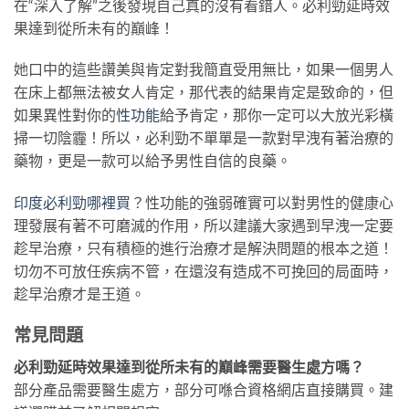
在“深入了解”之後發現自己真的沒有看錯人。必利勁延時效
果達到從所未有的巔峰！
她口中的這些讚美與肯定對我簡直受用無比，如果一個男人
在床上都無法被女人肯定，那代表的結果肯定是致命的，但
如果異性對你的
性功能
給予肯定，那你一定可以大放光彩橫
掃一切陰霾！所以，必利勁不單單是一款對早洩有著治療的
藥物，更是一款可以給予男性自信的良藥。
印度必利勁哪裡買
？性功能的強弱確實可以對男性的健康心
理發展有著不可磨滅的作用，所以建議大家遇到早洩一定要
趁早治療，只有積極的進行治療才是解決問題的根本之道！
切勿不可放任疾病不管，在還沒有造成不可挽回的局面時，
趁早治療才是王道。
常見問題
必利勁延時效果達到從所未有的巔峰需要醫生處方嗎？
部分產品需要醫生處方，部分可喺合資格網店直接購買。建