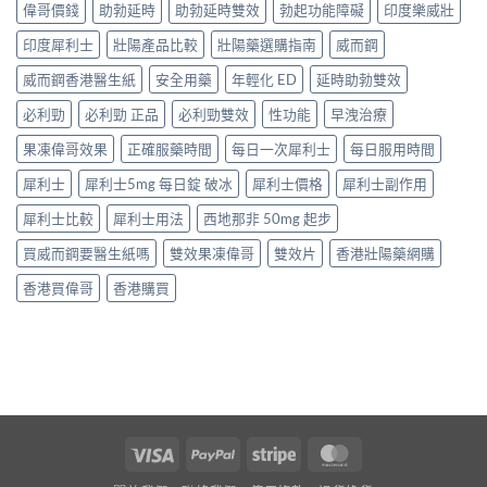
偉哥價錢
助勃延時
助勃延時雙效
勃起功能障礙
印度樂威壯
印度犀利士
壯陽產品比較
壯陽藥選購指南
威而鋼
威而鋼香港醫生紙
安全用藥
年輕化 ED
延時助勃雙效
必利勁
必利勁 正品
必利勁雙效
性功能
早洩治療
果凍偉哥效果
正確服藥時間
每日一次犀利士
每日服用時間
犀利士
犀利士5mg 每日錠 破冰
犀利士價格
犀利士副作用
犀利士比較
犀利士用法
西地那非 50mg 起步
買威而鋼要醫生紙嗎
雙效果凍偉哥
雙效片
香港壯陽藥網購
香港買偉哥
香港購買
Visa
PayPal
Stripe
MasterCard