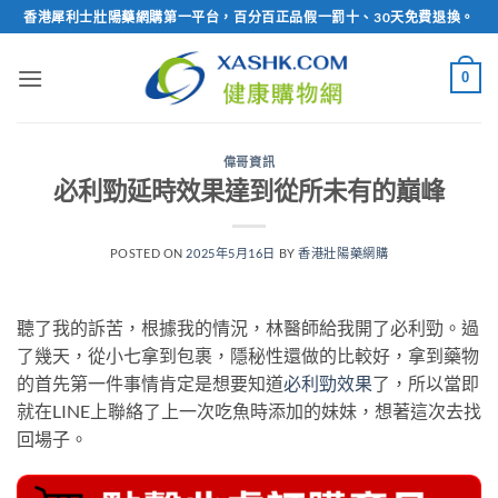
Skip
香港犀利士壯陽藥網購第一平台，百分百正品假一罰十、30天免費退換。
to
content
0
偉哥資訊
必利勁延時效果達到從所未有的巔峰
POSTED ON
2025年5月16日
BY
香港壯陽藥網購
聽了我的訴苦，根據我的情況，林醫師給我開了必利勁。過
了幾天，從小七拿到包裹，隱秘性還做的比較好，拿到藥物
的首先第一件事情肯定是想要知道
必利勁效果
了，所以當即
就在LINE上聯絡了上一次吃魚時添加的妹妹，想著這次去找
回場子。