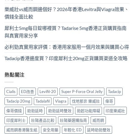
樂威壯vs威而鋼邊個好？2026年香港Levitra與Viagra效果、
價錢全面比較
犀利士5mg每日錠哪裡買？Tadarise 5mg香港正貨購買指南
與真實用家分享
必利勁真實用家評價：香港用家服用一個月效果與購買心得
Tadacip香港邊度買？印度犀利士20mg正貨購買渠道全攻略
熱點關注
Cialis
ED改善
Levifil-20
Super P-Force Oral Jelly
Tadacip
Tadacip 20mg
Tadalafil
Viagra
伐地那非 樂威壯
偉哥
偉哥價錢
助勃延時
助勃延時雙效
勃起功能障礙
印度樂威壯
印度犀利士
壯陽產品比較
壯陽藥選購指南
威而鋼
威而鋼香港醫生紙
安全用藥
年輕化 ED
延時助勃雙效