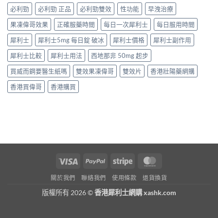
必利勁
必利勁 正品
必利勁雙效
性功能
早洩治療
果凍偉哥效果
正確服藥時間
每日一次犀利士
每日服用時間
犀利士
犀利士5mg 每日錠 破冰
犀利士價格
犀利士副作用
犀利士比較
犀利士用法
西地那非 50mg 起步
買威而鋼要醫生紙嗎
雙效果凍偉哥
雙效片
香港壯陽藥網購
香港買偉哥
香港購買
Visa
PayPal
Stripe
MasterCard
關於我們
聯絡我們
使用條款
退貨換貨
版權所有 2026 ©
香港犀利士網購 xashk.com