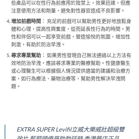
些產品可以在性行為前應用於陰莖上，效果迅速，但應
注意使用方法和劑量，避免對性器官造成不良影響。
增加前戲時間
： 充足的前戲可以幫助男性更好地放鬆身
體和心理，提高性興奮度，從而延長性行為的時間。男
性和伴侶可以一起享受前戲，營造愉悅的氛圍，增加性
刺激，有助於防治早洩。
尋求專業幫助
： 如果男性發現自己無法通過以上方法有
效地防治早洩，應該尋求專業的醫療幫助。性健康醫生
或心理醫生可以根據個人情況提供適當的建議和治療方
案，如行為療法、藥物治療等，幫助男性解決早洩問
題。
EXTRA SUPER Levifil立威大樂威壯超級雙
效片 藍箭頭偉哥助勃延時 香港藥店正品