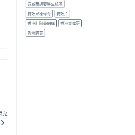
買威而鋼要醫生紙嗎
雙效果凍偉哥
雙效片
香港壯陽藥網購
香港買偉哥
香港購買
現完