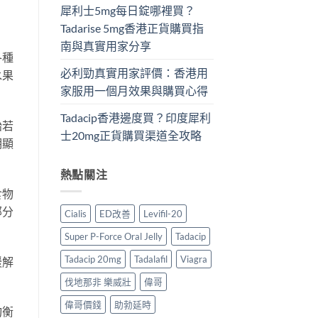
犀利士5mg每日錠哪裡買？
Tadarise 5mg香港正貨購買指
南與真實用家分享
各種
必利勁真實用家評價：香港用
水果
家服用一個月效果與購買心得
Tadacip香港邊度買？印度犀利
始若
士20mg正貨購買渠道全攻略
明顯
熱點關注
食物
部分
Cialis
ED改善
Levifil-20
Super P-Force Oral Jelly
Tadacip
Tadacip 20mg
Tadalafil
Viagra
緩解
伐地那非 樂威壯
偉哥
偉哥價錢
助勃延時
均衡