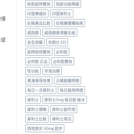
助勃延時雙效
勃起功能障礙
印度樂威壯
印度犀利士
驗僅
壯陽產品比較
壯陽藥選購指南
威而鋼
威而鋼香港醫生紙
希望
安全用藥
年輕化 ED
延時助勃雙效
必利勁
必利勁 正品
必利勁雙效
性功能
早洩治療
果凍偉哥效果
正確服藥時間
每日一次犀利士
每日服用時間
犀利士
犀利士5mg 每日錠 破冰
犀利士價格
犀利士副作用
犀利士比較
犀利士用法
西地那非 50mg 起步