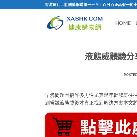
Skip
香港犀利士壯陽藥網購第一平台，百分百正品假一罰十
to
content
HOME
液態威體驗分
POSTE
早洩
問題困擾許多男性尤其是年輕族群往
到嘗試液態威後才真正找到解決方案本文