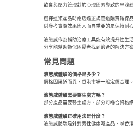
飲食與壓力管理對於心理因素導致的早洩
選擇這類產品時應透過正規管道購買確保
供參考實際效果因人而異重要的是保持耐
液態威作為輔助治療工具能有效提升性生
分享能幫助類似困擾者找到適合的解決方
常見問題
液態威體驗的價格是多少？
價格因渠道而異，香港市場一般定價合理
液態威體驗需要醫生處方嗎？
部分產品需要醫生處方，部分可喺合資格
液態威體驗正確用法是什麼？
液態威體驗是針對男性健康嘅產品，喺香