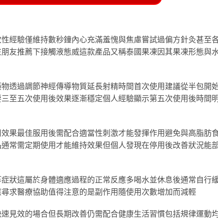
次性經驗僅維持數秒鐘內心充滿羞愧與焦慮嘗試過偏方針灸甚至
在朋友推薦下接觸液態威這款產品又稱泰國果凍因其果凍形態與
藥物透過調節神經傳導物質延長射精時間首次使用建議從半包開
要三至五次使用後效果逐漸穩定個人經驗顯示第五次使用後時間
用效果最佳服用後需配合適當性刺激才能發揮作用避免與高脂肪
品通常需定期使用才能維持效果但個人發現在停用後改善狀況能
等症狀這屬於身體適應過程的正常反應多喝水並休息後通常自行
應尋求醫療協助值得注意的是副作用隨使用次數增加而減輕
快速見效的場合但長期改善仍需配合健康生活習慣包括規律運動