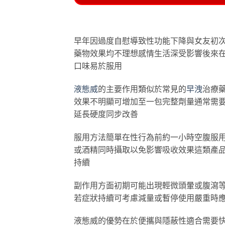
早年因過度自慰導致性功能下降與女友初
藥物效果均不理想感情生活深受影響後來
口味易於服用
液態威
的主要作用類似於常見的
早洩
治療
效果不明顯可增加至一包完整劑量通常需
延長硬度同步改善
服用方法簡單在性行為前約一小時空腹服
或酒精同時攝取以免影響吸收效果這類產
持續
副作用方面初期可能出現輕微頭暈或腹瀉
若症狀持續可考慮減量或暫停使用嚴重時
液態威的優勢在於便攜與隱蔽性適合需要