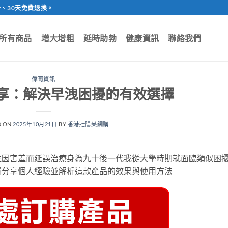
、30天免費退換。
所有商品
增大增粗
延時助勃
健康資訊
聯絡我們
偉哥資訊
享：解決早洩困擾的有效選擇
D ON
2025年10月21日
BY
香港壯陽藥網購
往因害羞而延誤治療身為九十後一代我從大學時期就面臨類似困
將分享個人經驗並解析這款產品的效果與使用方法