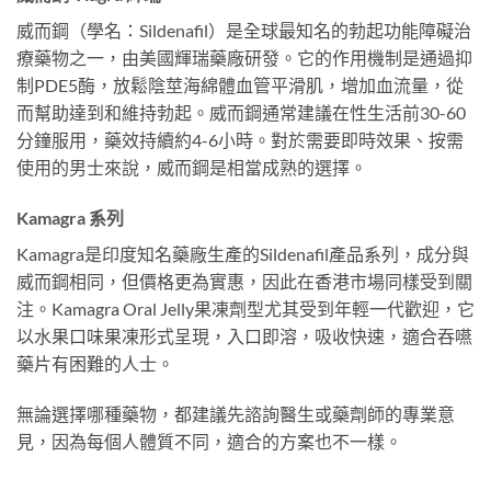
威而鋼（學名：Sildenafil）是全球最知名的勃起功能障礙治
療藥物之一，由美國輝瑞藥廠研發。它的作用機制是通過抑
制PDE5酶，放鬆陰莖海綿體血管平滑肌，增加血流量，從
而幫助達到和維持勃起。威而鋼通常建議在性生活前30-60
分鐘服用，藥效持續約4-6小時。對於需要即時效果、按需
使用的男士來說，威而鋼是相當成熟的選擇。
Kamagra 系列
Kamagra是印度知名藥廠生產的Sildenafil產品系列，成分與
威而鋼相同，但價格更為實惠，因此在香港市場同樣受到關
注。Kamagra Oral Jelly果凍劑型尤其受到年輕一代歡迎，它
以水果口味果凍形式呈現，入口即溶，吸收快速，適合吞嚥
藥片有困難的人士。
無論選擇哪種藥物，都建議先諮詢醫生或藥劑師的專業意
見，因為每個人體質不同，適合的方案也不一樣。