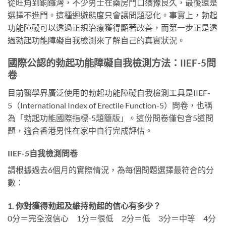
從旺角到銅鑼灣，不少男士在藥房門口猶豫良久，最後還是
選擇不進門。這種迴避態度只會讓問題惡化。事實上，勃起
功能障礙可以透過正規治療獲得顯著改善，而第一步正是透
過勃起功能障礙自我檢測來了解自己的真實狀況。
國際公認的勃起功能障礙自我檢測方法：IIEF-5問
卷
目前醫學界廣泛使用的勃起功能障礙自我檢測工具是IIEF-
5（International Index of Erectile Function-5）問卷，也稱
為「勃起功能國際指標-5題簡版」。這份問卷僅包含5道問
題，適合香港男性在家中自行完成評估。
IIEF-5自我檢測問卷
請根據過去6個月的實際情況，為每個問題選擇最符合的分
數：
1. 你對獲得勃起及維持勃起的信心有多少？
0分＝完全沒信心 1分＝很低 2分＝低 3分＝中等 4分