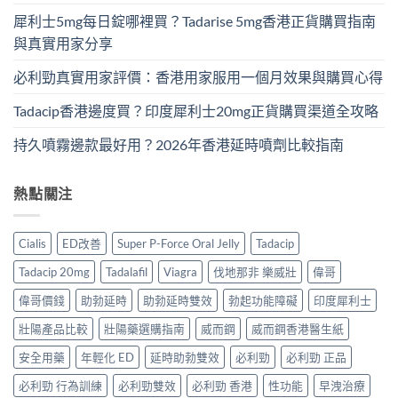
犀利士5mg每日錠哪裡買？Tadarise 5mg香港正貨購買指南
與真實用家分享
必利勁真實用家評價：香港用家服用一個月效果與購買心得
Tadacip香港邊度買？印度犀利士20mg正貨購買渠道全攻略
持久噴霧邊款最好用？2026年香港延時噴劑比較指南
熱點關注
Cialis
ED改善
Super P-Force Oral Jelly
Tadacip
Tadacip 20mg
Tadalafil
Viagra
伐地那非 樂威壯
偉哥
偉哥價錢
助勃延時
助勃延時雙效
勃起功能障礙
印度犀利士
壯陽產品比較
壯陽藥選購指南
威而鋼
威而鋼香港醫生紙
安全用藥
年輕化 ED
延時助勃雙效
必利勁
必利勁 正品
必利勁 行為訓練
必利勁雙效
必利勁 香港
性功能
早洩治療