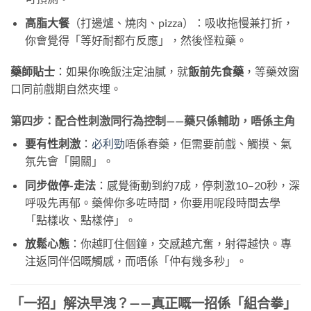
高脂大餐
（打邊爐、燒肉、pizza）：吸收拖慢兼打折，
你會覺得「等好耐都冇反應」，然後怪粒藥。
藥師貼士
：如果你晚飯注定油膩，就
飯前先食藥
，等藥效窗
口同前戲期自然夾埋。
第四步：配合性刺激同行為控制——藥只係輔助，唔係主角
要有性刺激
：
必利勁
唔係春藥，佢需要前戲、觸摸、氣
氛先會「開關」。
同步做停-走法
：感覺衝動到約7成，停刺激10–20秒，深
呼吸先再郁。藥俾你多咗時間，你要用呢段時間去學
「點樣收、點樣停」。
放鬆心態
：你越盯住個鐘，交感越亢奮，射得越快。專
注返同伴侶嘅觸感，而唔係「仲有幾多秒」。
「一招」解決早洩？——真正嘅一招係「組合拳」