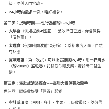
級，唔係入門挑戰。
24小時內最多一次
，唔好補食。
第二步：捉啱時間——性行為前約1–3小時
太早食
（例如提前4個鐘）：藥效峰值已過，你會覺得
「唔夠頂」。
太遲食
（例如臨開波前10分鐘）：藥都未溶入血，自然
冇反應。
實戰建議
：第一次試，可以擺
提前約2小時
，用
一杯清水
（約200ml）
整粒吞。記錄低你嘅反應，覆診時同醫生
講。
第三步：空肚或清淡輕食——高脂大餐係藥效殺手
達泊西汀嘅吸收好受「個胃」影響：
空肚或清淡
（白粥、多士、生果）：吸收最順，藥效最
可預測。