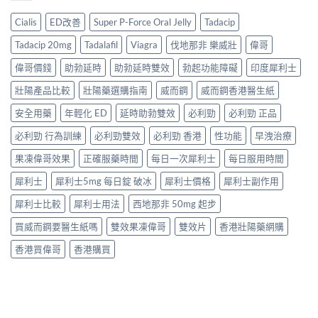
Cialis
ED改善
Super P-Force Oral Jelly
Tadacip
Tadacip 20mg
Tadalafil
Viagra
伐地那非 樂威壯
偉哥
偉哥價錢
助勃延時
助勃延時雙效
勃起功能障礙
印度犀利士
壯陽產品比較
壯陽藥選購指南
威而鋼
威而鋼香港醫生紙
安全用藥
年輕化 ED
延時助勃雙效
必利勁
必利勁 正品
必利勁 行為訓練
必利勁雙效
必利勁 香港
性功能
早洩治療
果凍偉哥效果
正確服藥時間
每日一次犀利士
每日服用時間
犀利士
犀利士5mg 每日錠 破冰
犀利士價格
犀利士副作用
犀利士比較
犀利士用法
西地那非 50mg 起步
買威而鋼要醫生紙嗎
雙效果凍偉哥
雙效片
香港壯陽藥網購
香港買偉哥
香港購買