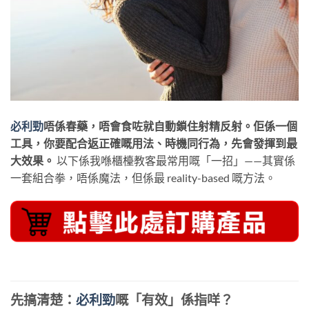
必利勁
唔係春藥，唔會食咗就自動鎖住射精反射。佢係一個
工具，你要配合返正確嘅用法、時機同行為，先會發揮到最
大效果。
​ 以下係我喺櫃檯教客最常用嘅「一招」——其實係
一套組合拳，唔係魔法，但係最 reality-based 嘅方法。
先搞清楚：
必利勁
嘅「有效」係指咩？