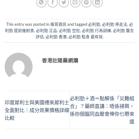
This entry was posted in
偉哥資訊
and tagged
必利勁
,
必利勁 停走法
,
必
利勁 提前幾耐食
,
必利勁 正品
,
必利勁 空肚
,
必利勁 行為訓練
,
必利勁 醫生
評估
,
必利勁 香港
,
必利勁 點食 最有效
.
香港壯陽藥網購
必利勁＋酒＝點解係「災難組
印度犀利士與美國禮來犀利士
合」？藥師直講：唔係掃興，
全面對比｜成分效果價格詳細
係你個腦同血壓會俾你乜嘢來
比較
還