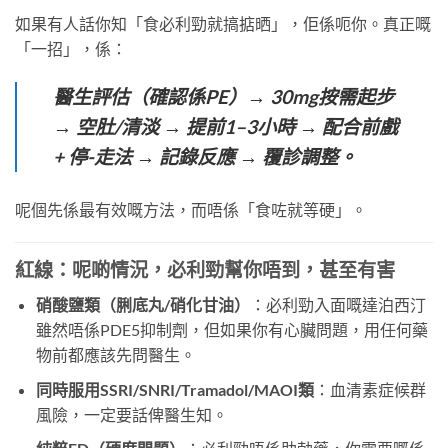
如果有人話你知「食必利勁就搞掂晒」，佢係呃你。真正嘅
「一招」，係：
醫生評估（確認係PE）→ 30mg按需起步
→ 空肚/清淡 → 提前1–3小時 → 配合前戲
+ 停-走法 → 記錄反應 → 覆診調整。
呢個先係最有效嘅方法，而唔係「食咗就等硬」。
紅線：呢啲情況，必利勁幫你唔到，甚至有害
硝酸鹽類（脷底丸/硝化甘油）
：必利勁入面嘅達泊西汀
雖然唔係PDE5抑制劑，但如果你有心臟問題，用任何藥
物前都應該先問醫生。
同時服用SSRI/SNRI/Tramadol/MAOI類
：血清素症候群
風險，一定要話俾醫生知。