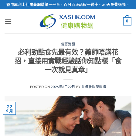
Skip
香港犀利士壯陽藥網購第一平台，百分百正品假一罰十、30天免費退換。
to
content
0
偉哥資訊
必利勁點食先最有效？藥師唔講花
招，直接用實戰經驗話你知點樣「食
一次就見真章」
POSTED ON
2026年6月22日
BY
香港壯陽藥網購
22
6 月