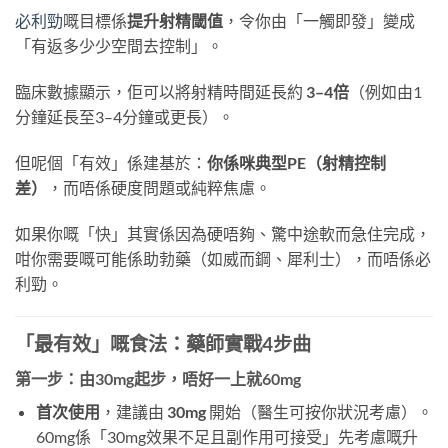
必利勁
嘅目標係
提升射精閾值
，令你由「一觸即發」變成
「有返多少少空間去控制」。
臨床數據顯示，佢可以將射精時間延長約
3–4倍
（例如由1
分鐘延長至3–4分鐘或更長）。
但呢個「有效」係建基於：
你係咪典型PE（射精控制
差）
，而唔係硬度問題或純粹焦慮。
如果你嘅「快」其實係因為硬唔夠、驚中途軟而急住完成，
咁你需要嘅可能係助勃藥（如威而鋼、犀利士），而唔係必
利勁。
「最有效」嘅食法：藥師實戰4步曲
第一步：由30mg起步，唔好一上就60mg
首次使用
，建議由
30mg
​ 開始（醫生可按你狀況考慮）。
60mg係「30mg效果不足且副作用可接受」先考慮嘅升