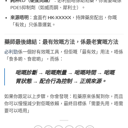
純粹ED（硬度問題）
：必利勁唔係助勃藥，你需要嘅係
PDE5抑制劑（如威而鋼、犀利士）。
來源唔明
：盒面冇
HK-XXXXX
，持牌藥房配出，你嘅
「有效」只係靠運氣。
藥師最後總結：最有效嘅方法，係最老實嘅方法
必利勁
係一個好有效嘅工具，但佢嘅「最有效」用法，唔係
「食多啲、食密啲」，而係：
啱嘅診斷 → 啱嘅劑量 → 啱嘅時間 → 啱嘅
胃狀態 → 配合行為控制 → 正規來源。
如果你跟足以上步驟，你會發現：粒藥原來係幫到你，而且
你可以慢慢減少對佢嘅依賴，最終目標係「需要先用，唔需
要可以唔用」