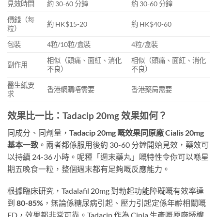
見效時間
約 30-60 分鐘
約 30-60 分鐘
價錢（每
約 HK$15-20
約 HK$40-60
粒）
包裝
4粒/10粒/盒裝
4粒/盒裝
相似（頭痛、面紅、消化
相似（頭痛、面紅、消化
副作用
不良）
不良）
醫生紙要
香港網購唔需要
香港藥局需要
求
效果比一比：Tadacip 20mg 效果如何？
同成分、同劑量，
Tadacip 20mg 嘅效果同原廠 Cialis 20mg
基本一致
。兩者都係服用後約 30-60 分鐘開始見效，藥效可
以持續 24-36 小時。呢種「週末藥丸」嘅特性令你可以喺星
期五晚食一粒，整個週末都有足夠嘅反應能力。
根據臨床研究，Tadalafil 20mg 對勃起功能障礙嘅有效率達
到
80-85%
，無論係糖尿病引起、壓力引起定係年齡相關嘅
ED，效果都非常可靠。Tadacip 作為 Cipla 生產嘅原廠授權