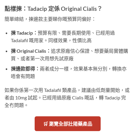
點樣揀：Tadacip 定係 Original Cialis？
簡單總結，揀邊款主要睇你嘅預算同偏好：
揀 Tadacip：
預算有限、需要長期使用、已經用過
Tadalafil 嘅用家。同樣效果，性價比高
揀 Original Cialis：
追求原廠信心保證、想要藥局實體購
買、或者第一次用想先試原廠
揀邊款都得：
兩者成分一樣，效果基本無分別，轉換亦
唔會有問題
如果你係第一次用 Tadalafil 類產品，建議由低劑量開始，或
者由 10mg 試起。已經用過原廠 Cialis 嘅話，轉 Tadacip 完
全冇問題。
🛒 瀏覽全部壯陽藥產品