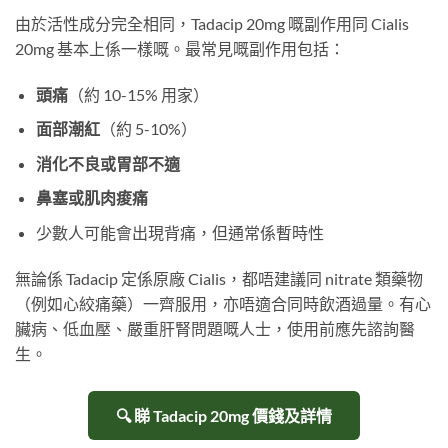
由於活性成分完全相同，Tadacip 20mg 嘅副作用同 Cialis
20mg 基本上係一樣嘅。最常見嘅副作用包括：
頭痛
（約 10-15% 用家）
面部潮紅
（約 5-10%）
消化不良或胃部不適
鼻塞或肌肉痠痛
少數人可能會出現背痛，但通常係暫時性
無論係 Tadacip 定係原廠 Cialis，都唔建議同 nitrate 類藥物
（例如心絞痛藥）一齊服用，亦唔適合同時飲酒過量。有心
臟病、低血壓、嚴重肝腎問題嘅人士，使用前應先諮詢醫
生。
🔍 睇 Tadacip 20mg 價錢及詳情