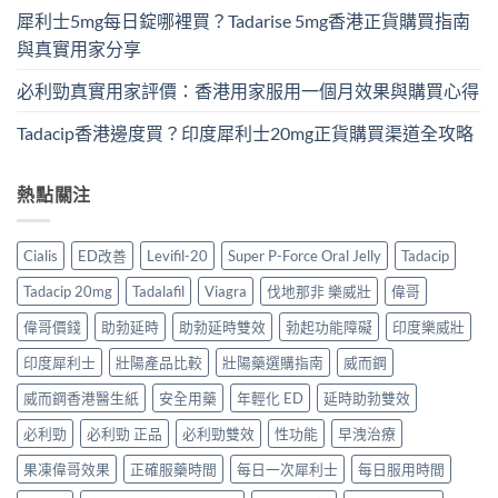
犀利士5mg每日錠哪裡買？Tadarise 5mg香港正貨購買指南
與真實用家分享
必利勁真實用家評價：香港用家服用一個月效果與購買心得
Tadacip香港邊度買？印度犀利士20mg正貨購買渠道全攻略
熱點關注
Cialis
ED改善
Levifil-20
Super P-Force Oral Jelly
Tadacip
Tadacip 20mg
Tadalafil
Viagra
伐地那非 樂威壯
偉哥
偉哥價錢
助勃延時
助勃延時雙效
勃起功能障礙
印度樂威壯
印度犀利士
壯陽產品比較
壯陽藥選購指南
威而鋼
威而鋼香港醫生紙
安全用藥
年輕化 ED
延時助勃雙效
必利勁
必利勁 正品
必利勁雙效
性功能
早洩治療
果凍偉哥效果
正確服藥時間
每日一次犀利士
每日服用時間