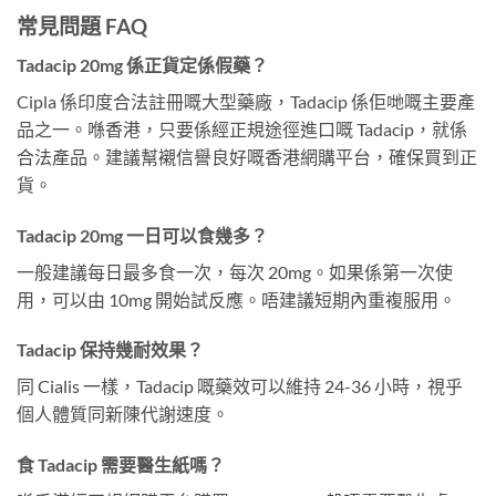
常見問題 FAQ
Tadacip 20mg 係正貨定係假藥？
Cipla 係印度合法註冊嘅大型藥廠，Tadacip 係佢哋嘅主要產
品之一。喺香港，只要係經正規途徑進口嘅 Tadacip，就係
合法產品。建議幫襯信譽良好嘅香港網購平台，確保買到正
貨。
Tadacip 20mg 一日可以食幾多？
一般建議每日最多食一次，每次 20mg。如果係第一次使
用，可以由 10mg 開始試反應。唔建議短期內重複服用。
Tadacip 保持幾耐效果？
同 Cialis 一樣，Tadacip 嘅藥效可以維持 24-36 小時，視乎
個人體質同新陳代謝速度。
食 Tadacip 需要醫生紙嗎？