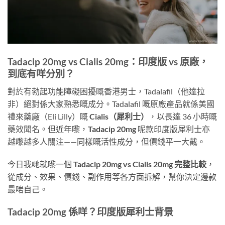
Tadacip 20mg vs Cialis 20mg：印度版 vs 原廠，
到底有咩分別？
對於有勃起功能障礙困擾嘅香港男士，Tadalafil（他達拉
非）絕對係大家熟悉嘅成分。Tadalafil 嘅原廠產品就係美國
禮來藥廠（Eli Lilly）嘅
Cialis（犀利士）
，以長達 36 小時嘅
藥效聞名。但近年嚟，
Tadacip 20mg
呢款印度版犀利士亦
越嚟越多人關注——同樣嘅活性成分，但價錢平一大截。
今日我哋就嚟一個
Tadacip 20mg vs Cialis 20mg 完整比較
，
從成分、效果、價錢、副作用等各方面拆解，幫你決定邊款
最啱自己。
Tadacip 20mg 係咩？印度版犀利士背景