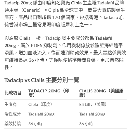
Tadacip 20mg 係由印度知名藥廠
Cipla
生產嘅 Tadalafil 品牌
通用藥（Generic）。Cipla 係全球其中一間最大嘅仿製藥生
產商，產品出口到超過 170 個國家，包括香港。Tadacip 亦
係香港市場上最常見嘅印度版犀利士之一。
與原廠 Cialis 一樣，Tadacip 嘅主要成分都係
Tadalafil
20mg
，屬於 PDE5 抑制劑。作用機制係放鬆陰莖海綿體平
滑肌，增加血液流入，從而達到助勃效果。最大賣點係藥效
可維持長達 36 小時，等你唔使掐準時間食藥，更加自然隨
性。
Tadacip vs Cialis 主要分別一覽
TADACIP 20MG（印
CIALIS 20MG（美國原
比較項目
度）
廠）
生產商
Cipla（印度）
Eli Lilly（美國）
活性成分
Tadalafil 20mg
Tadalafil 20mg
藥效持續
36 小時
36 小時