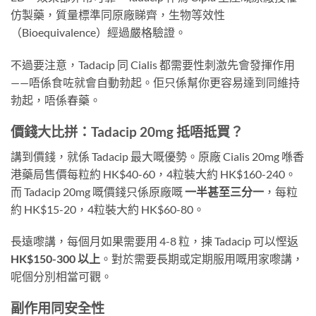
仿製藥，質量標準同原廠睇齊，生物等效性
（Bioequivalence）經過嚴格驗證。
不過要注意，Tadacip 同 Cialis 都需要性刺激先會發揮作用
——唔係食咗就會自動勃起。佢只係幫你更容易達到同維持
勃起，唔係春藥。
價錢大比拼：Tadacip 20mg 抵唔抵買？
講到價錢，就係 Tadacip 最大嘅優勢。原廠 Cialis 20mg 喺香
港藥局售價每粒約 HK$40-60，4粒裝大約 HK$160-240。
而 Tadacip 20mg 嘅價錢只係原廠嘅
一半甚至三分一
，每粒
約 HK$15-20，4粒裝大約 HK$60-80。
長遠嚟講，每個月如果需要用 4-8 粒，揀 Tadacip 可以慳返
HK$150-300 以上
。對於需要長期或定期服用嘅用家嚟講，
呢個分別相當可觀。
副作用同安全性