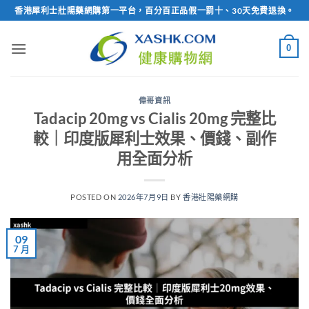
Skip
香港犀利士壯陽藥網購第一平台，百分百正品假一罰十、30天免費退換。
to
content
0
偉哥資訊
Tadacip 20mg vs Cialis 20mg 完整比
較｜印度版犀利士效果、價錢、副作
用全面分析
POSTED ON
2026年7月9日
BY
香港壯陽藥網購
09
7 月