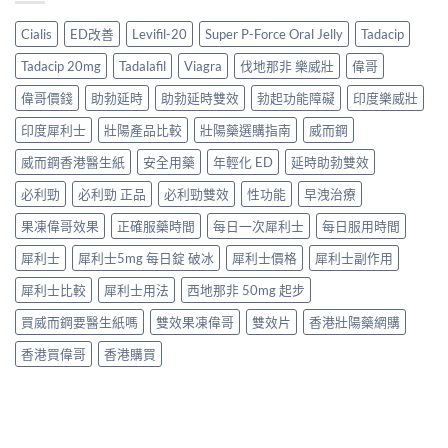
Cialis
ED改善
Levifil-20
Super P-Force Oral Jelly
Tadacip
Tadacip 20mg
Tadalafil
Viagra
伐地那非 樂威壯
偉哥
偉哥價錢
助勃延時
助勃延時雙效
勃起功能障礙
印度樂威壯
印度犀利士
壯陽產品比較
壯陽藥選購指南
威而鋼
威而鋼香港醫生紙
安全用藥
年輕化 ED
延時助勃雙效
必利勁
必利勁 正品
必利勁雙效
性功能
早洩治療
果凍偉哥效果
正確服藥時間
每日一次犀利士
每日服用時間
犀利士
犀利士5mg 每日錠 破冰
犀利士價格
犀利士副作用
犀利士比較
犀利士用法
西地那非 50mg 起步
買威而鋼要醫生紙嗎
雙效果凍偉哥
雙效片
香港壯陽藥網購
香港買偉哥
香港購買