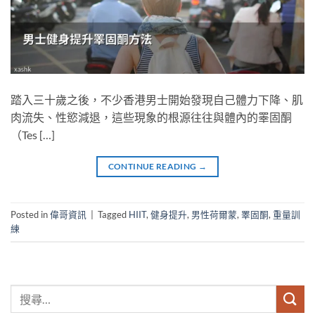
踏入三十歲之後，不少香港男士開始發現自己體力下降、肌
肉流失、性慾減退，這些現象的根源往往與體內的睪固酮
（Tes […]
CONTINUE READING
→
Posted in
偉哥資訊
|
Tagged
HIIT
,
健身提升
,
男性荷爾蒙
,
睪固酮
,
重量訓
練