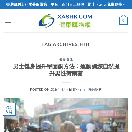
Skip
香港犀利士壯陽藥網購第一平台，百分百正品假一罰十、30天免費退換。
to
content
0
TAG ARCHIVES:
HIIT
偉哥資訊
男士健身提升睪固酮方法：運動訓練自然提
升男性荷爾蒙
POSTED ON
2026年6月4日
BY
香港壯陽藥網購
04
6 月