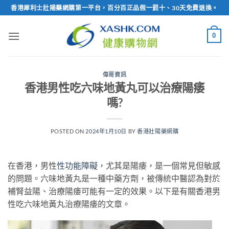
Skip
香港犀利士壯陽藥網購第一平台，百分百正品假一罰十、30天免費退換。
to
content
0
偉哥資訊
香港男性吃六味地黃丸可以治療陽痿
嗎?
POSTED ON
2024年1月10日
BY
香港壯陽藥網購
在香港，男性
性功能障礙
，尤其是陽痿，是一個常見但敏感
的問題。六味地黃丸是一種中藥方劑，被傳統中醫認為對於
補腎益陽、治療陽痿可能有一定的效果。以下是有關香港男
性吃六味地黃丸治療陽痿的文章。