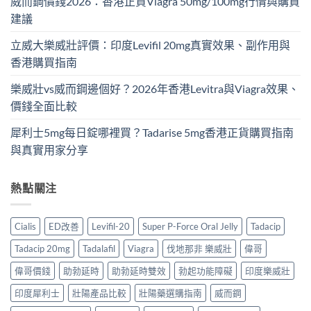
威而鋼價錢2026：香港正貨Viagra 50mg/100mg行情與購買
建議
立威大樂威壯評價：印度Levifil 20mg真實效果、副作用與
香港購買指南
樂威壯vs威而鋼邊個好？2026年香港Levitra與Viagra效果、
價錢全面比較
犀利士5mg每日錠哪裡買？Tadarise 5mg香港正貨購買指南
與真實用家分享
熱點關注
Cialis
ED改善
Levifil-20
Super P-Force Oral Jelly
Tadacip
Tadacip 20mg
Tadalafil
Viagra
伐地那非 樂威壯
偉哥
偉哥價錢
助勃延時
助勃延時雙效
勃起功能障礙
印度樂威壯
印度犀利士
壯陽產品比較
壯陽藥選購指南
威而鋼