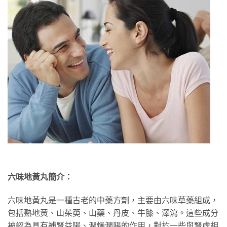
六味地黃丸簡介：
六味地黃丸是一種古老的中藥方劑，主要由六味草藥組成，
包括熟地黃、山茱萸、山藥、丹皮、牛膝、澤瀉。這些成分
被認為具有補腎益陽、潤燥潤腸的作用，對於一些與腎虛相