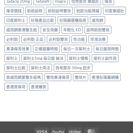
Tadacip 20mg
Tadalafil
Viagra
伐地那非 樂威壯
偉哥
偉哥價錢
助勃延時
助勃延時雙效
勃起功能障礙
印度樂威壯
印度犀利士
壯陽產品比較
壯陽藥選購指南
威而鋼
威而鋼香港醫生紙
安全用藥
年輕化 ED
延時助勃雙效
必利勁
必利勁 正品
必利勁雙效
性功能
早洩治療
果凍偉哥效果
正確服藥時間
每日一次犀利士
每日服用時間
犀利士
犀利士5mg 每日錠 破冰
犀利士價格
犀利士副作用
犀利士比較
犀利士用法
西地那非 50mg 起步
買威而鋼要醫生紙嗎
雙效果凍偉哥
雙效片
香港壯陽藥網購
香港買偉哥
香港購買
Visa
PayPal
Stripe
MasterCard