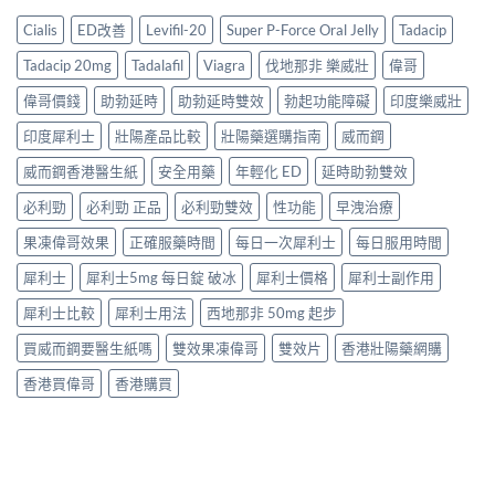
Cialis
ED改善
Levifil-20
Super P-Force Oral Jelly
Tadacip
Tadacip 20mg
Tadalafil
Viagra
伐地那非 樂威壯
偉哥
偉哥價錢
助勃延時
助勃延時雙效
勃起功能障礙
印度樂威壯
印度犀利士
壯陽產品比較
壯陽藥選購指南
威而鋼
威而鋼香港醫生紙
安全用藥
年輕化 ED
延時助勃雙效
必利勁
必利勁 正品
必利勁雙效
性功能
早洩治療
果凍偉哥效果
正確服藥時間
每日一次犀利士
每日服用時間
犀利士
犀利士5mg 每日錠 破冰
犀利士價格
犀利士副作用
犀利士比較
犀利士用法
西地那非 50mg 起步
買威而鋼要醫生紙嗎
雙效果凍偉哥
雙效片
香港壯陽藥網購
香港買偉哥
香港購買