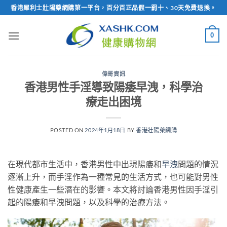
Skip
香港犀利士壯陽藥網購第一平台，百分百正品假一罰十、30天免費退換。
to
content
0
偉哥資訊
香港男性手淫導致陽痿早洩，科學治
療走出困境
POSTED ON
2024年1月18日
BY
香港壯陽藥網購
在現代都市生活中，香港男性中出現陽痿和
早洩
問題的情況
逐漸上升，而手淫作為一種常見的生活方式，也可能對男性
性健康產生一些潛在的影響。本文將討論香港男性因手淫引
起的陽痿和早洩問題，以及科學的治療方法。