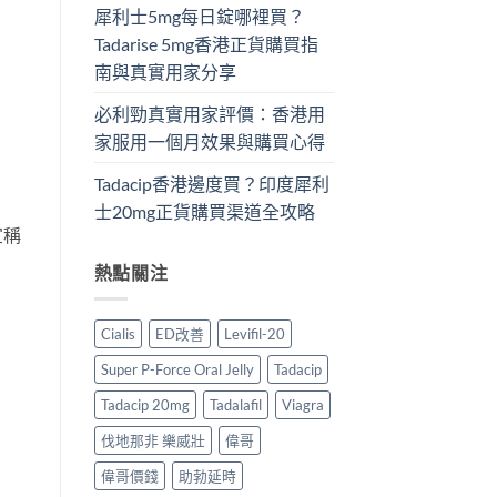
犀利士5mg每日錠哪裡買？
Tadarise 5mg香港正貨購買指
南與真實用家分享
必利勁真實用家評價：香港用
家服用一個月效果與購買心得
Tadacip香港邊度買？印度犀利
士20mg正貨購買渠道全攻略
宣稱
熱點關注
Cialis
ED改善
Levifil-20
Super P-Force Oral Jelly
Tadacip
Tadacip 20mg
Tadalafil
Viagra
伐地那非 樂威壯
偉哥
偉哥價錢
助勃延時