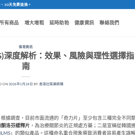
、30天免費退換。
所有商品
增大增粗
延時助勃
健康資訊
聯絡我們
偉哥資訊
FILMS)深度解析：效果、風險與理性選擇指
南
D ON
2026年1月24日
BY
香港壯陽藥網購
。根據調查，目前市面流通的「奇力片」至少包含三種完全不同
的酮洛芬緩釋片
，為治療關節炎的正規處方藥；二是宣稱從韓國
ILMS
」的類似產品。這種命名重合現象導致消費者容易產生誤