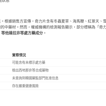
能狀態
異。根據銷售方宣傳，奇力片含有冬蟲夏草、海馬鞭、紅景天、
源的中藥材。然而，權威機構的檢測報告顯示，部分標稱為「奇
fil）等他達拉非等處方藥成分
。
實際情況
可能含有未標示處方藥
檢出西地那非等合成藥物
未查詢到韓國藥監部門批准信息
存在嚴重健康風險