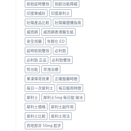
助勃延時雙效
勃起功能障礙
印度樂威壯
印度犀利士
壯陽產品比較
壯陽藥選購指南
威而鋼
威而鋼香港醫生紙
安全用藥
年輕化 ED
延時助勃雙效
必利勁
必利勁 正品
必利勁雙效
性功能
早洩治療
果凍偉哥效果
正確服藥時間
每日一次犀利士
每日服用時間
犀利士
犀利士5mg 每日錠 破冰
犀利士價格
犀利士副作用
犀利士比較
犀利士用法
西地那非 50mg 起步