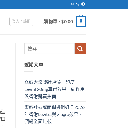
購物車 /
$
0.00
0
登入 / 註冊
近期文章
立威大樂威壯評價：印度
Levifil 20mg真實效果、副作用
與香港購買指南
樂威壯vs威而鋼邊個好？2026
類型
年香港Levitra與Viagra效果、
進口
價錢全面比較
解，