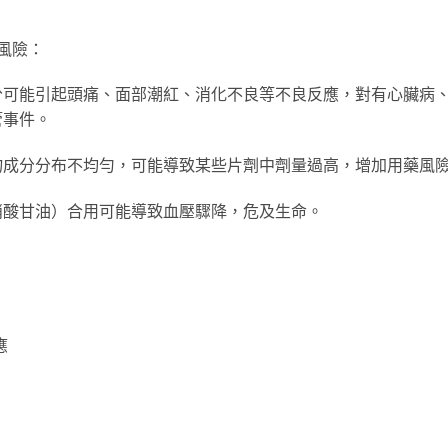
康風險：
分可能引起頭痛、面部潮紅、消化不良等不良反應，對有心臟病
管事件。
物成分分布不均勻，可能導致某些片劑中劑量過高，增加用藥風
硝酸甘油）合用可能導致血壓驟降，危及生命。
應