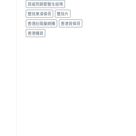
買威而鋼要醫生紙嗎
雙效果凍偉哥
雙效片
香港壯陽藥網購
香港買偉哥
香港購買