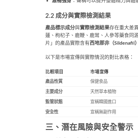
滋補強身
：聲稱可以提升整體精力與體
2.2 成分與實際檢測結果
產品標示成分
與
實際檢測結果
存在重大差
蓮、枸杞子、鹿鞭、鹿茸、人參等藥食同
片」的產品實際含有
西地那非（Sildena
以下是市場宣傳與實際情況的對比表格：
比較項目
市場宣傳
產品性質
保健食品
主要成分
天然草本植物
監管狀態
宣稱韓國進口
安全性
宣稱無副作用
三、潛在風險與安全警示