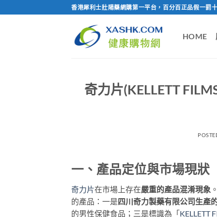
Skip
香港犀利士壯陽藥網購第一平台，百分百正品假一罰十
to
content
HOME
奇力片(KELLETT 
POSTE
一、產品定位與市場現狀
奇力片
在市場上存在
嚴重的產品混淆現象
的產品：一是
四川奇力製藥有限公司生產
的男性保健食品；三是標識為「
KELLETT F