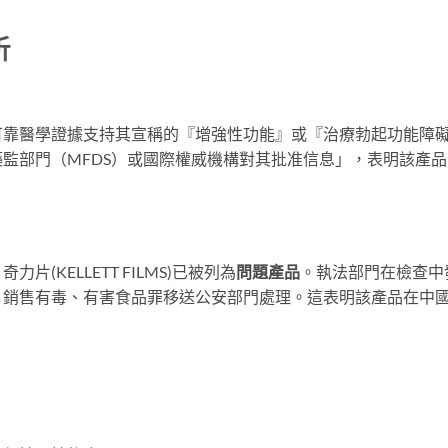
析
可靠醫學證據支持其宣稱的『增強性功能』或『治療勃起功能障
監部門（MFDS）或國際權威機構對其批准信息」，表明該產品
(KELLETT FILMS)已被列為
問題產品
。執法部門在檢查中
、銷售有毒、有害食品罪移送公安部門處理。這表明該產品在中