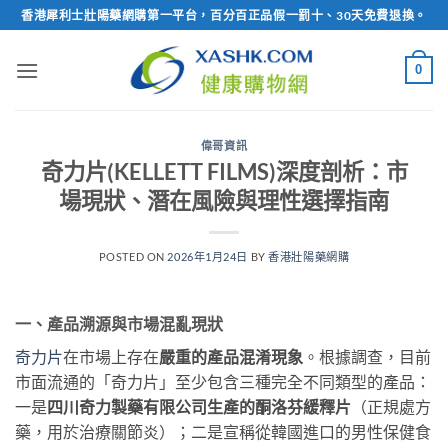
Skip
香港犀利士壯陽藥網購第一平台，百分百正品假一罰十、30天免費退換。
to
content
0
偉哥資訊
奇力片(KELLETT FILMS)深度剖析：市
場現狀、潛在風險與理性選擇指南
POSTED ON
2026年1月24日
BY
香港壯陽藥網購
一、產品溯源與市場混亂現狀
奇力片
在市場上存在
嚴重的產品混淆現象
。根據調查，目前
市面流通的「奇力片」至少包含三種完全不同類型的產品：
一是
四川奇力製藥有限公司生產的酮洛芬緩釋片
（正規處方
藥，用於治療關節炎）；二是宣稱從韓國進口的男性保健食