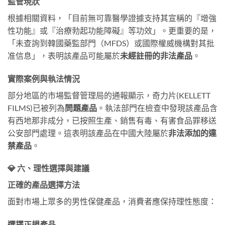
監管現狀
根據相關資料，「目前無可靠醫學證據支持其宣稱的『增強
性功能』或『治療勃起功能障礙』等功效」。更重要的是，
「未查詢到韓國藥監部門（MFDS）或國際權威機構對其批
准信息」，表明該產品可能屬於
未經註冊的非法產品
。
實際案例與執法情況
部分地區的市場監督管理局的通報顯示，奇力片(KELLETT
FILMS)已被列為
問題產品
。執法部門在檢查中發現該產品含
有西地那非成分，已按照生產、銷售有毒、有害食品罪移送
公安部門處理。這表明該產品在中國大陸屬於
非法添加的違
禁產品
。
💎 六、理性選擇與建議
正確的產品選擇方法
面對市場上眾多的男性保健產品，消費者應保持理性態度：
選擇正規產品