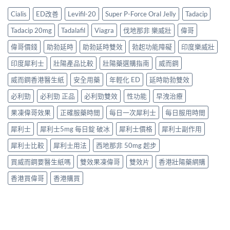
Cialis
ED改善
Levifil-20
Super P-Force Oral Jelly
Tadacip
Tadacip 20mg
Tadalafil
Viagra
伐地那非 樂威壯
偉哥
偉哥價錢
助勃延時
助勃延時雙效
勃起功能障礙
印度樂威壯
印度犀利士
壯陽產品比較
壯陽藥選購指南
威而鋼
威而鋼香港醫生紙
安全用藥
年輕化 ED
延時助勃雙效
必利勁
必利勁 正品
必利勁雙效
性功能
早洩治療
果凍偉哥效果
正確服藥時間
每日一次犀利士
每日服用時間
犀利士
犀利士5mg 每日錠 破冰
犀利士價格
犀利士副作用
犀利士比較
犀利士用法
西地那非 50mg 起步
買威而鋼要醫生紙嗎
雙效果凍偉哥
雙效片
香港壯陽藥網購
香港買偉哥
香港購買