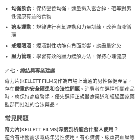
均衡飲食
：保持營養均衡，適量攝入富含鋅、硒等對男
性健康有益的食物
適度運動
：規律進行有氧運動和力量訓練，改善血液循
環
戒煙限酒
：煙酒對性功能有負面影響，應盡量避免
壓力管理
：學習有效的壓力緩解方法，保持心理健康
✅ 七、總結與專業建議
奇力片(KELLETT FILMS)作為市場上流通的男性保健產品，
存在
嚴重的安全隱患和合法性問題
。消費者在選擇相關產品
時，應保持高度警惕，優先選擇正規醫療渠道和經過國家藥
監部門批准的合法藥品。
常見問題
奇力片(KELLETT FILMS)深度剖析適合什麼人使用？
適合有相關需求嘅成年男性使用。有心臟病、嚴重高血壓等