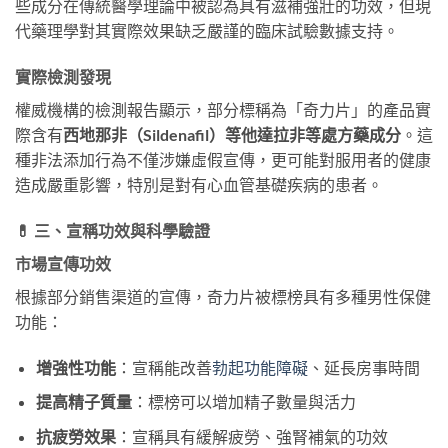
些成分在傳統醫學理論中被認為具有滋補強壯的功效，但現
代藥理學對其實際效果缺乏嚴謹的臨床試驗數據支持。
實際檢測發現
權威機構的檢測報告顯示，部分標稱為「奇力片」的產品實
際含有
西地那非（Sildenafil）等他達拉非等處方藥成分
。這
種非法添加行為不僅涉嫌虛假宣傳，更可能對服用者的健康
造成嚴重影響，特別是對有心血管基礎疾病的患者。
💊 三、宣稱功效與科學驗證
市場宣傳功效
根據部分銷售渠道的宣傳，奇力片被標榜具有多種男性保健
功能：
增強性功能
：宣稱能改善
勃起功能障礙
、延長房事時間
提高精子質量
：標榜可以增加精子數量與活力
抗疲勞效果
：宣稱具有緩解疲勞、強腎補氣的功效