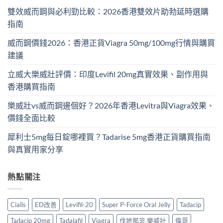
雙效威而鋼與必利勁比較：2026香港雙效片助勃延時選購
指南
威而鋼價錢2026：香港正貨Viagra 50mg/100mg行情與購買
建議
立威大樂威壯評價：印度Levifil 20mg真實效果、副作用與
香港購買指南
樂威壯vs威而鋼邊個好？2026年香港Levitra與Viagra效果、
價錢全面比較
犀利士5mg每日錠哪裡買？Tadarise 5mg香港正貨購買指南
與真實用家分享
熱點關注
Cialis
ED改善
Levifil-20
Super P-Force Oral Jelly
Tadacip
Tadacip 20mg
Tadalafil
Viagra
伐地那非 樂威壯
偉哥