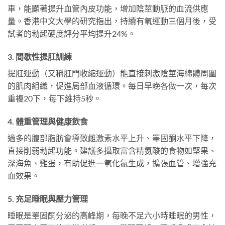
車，能顯著提升血管內皮功能，增加陰莖動脈的血流供應
量。香港中文大學的研究指出，持續有氧運動三個月後，受
試者的勃起硬度評分平均提升24%。
3. 間歇性提肛訓練
提肛運動（又稱肛門收縮運動）能直接刺激陰莖海綿體周圍
的肌肉組織，促進局部血液循環。每日早晚各做一次，每次
重複20下，每下維持5秒。
4. 體重管理與健康飲食
過多的腹部脂肪會導致雌激素水平上升、睪固酮水平下降，
直接削弱勃起功能。建議多攝取富含精氨酸的食物如堅果、
深海魚、雞蛋，有助促進一氧化氮生成，擴張血管、增強充
血效果。
5. 充足睡眠與壓力管理
睡眠是睪固酮分泌的高峰期，每晚不足六小時睡眠的男性，