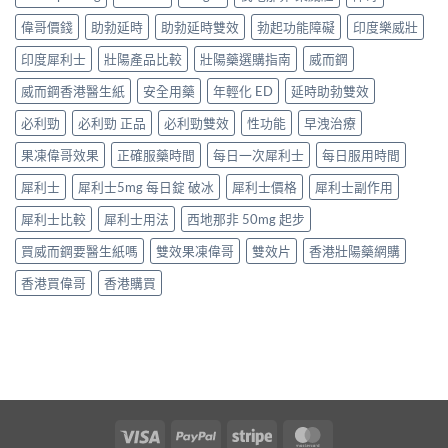
偉哥價錢
助勃延時
助勃延時雙效
勃起功能障礙
印度樂威壯
印度犀利士
壯陽產品比較
壯陽藥選購指南
威而鋼
威而鋼香港醫生紙
安全用藥
年輕化 ED
延時助勃雙效
必利勁
必利勁 正品
必利勁雙效
性功能
早洩治療
果凍偉哥效果
正確服藥時間
每日一次犀利士
每日服用時間
犀利士
犀利士5mg 每日錠 破冰
犀利士價格
犀利士副作用
犀利士比較
犀利士用法
西地那非 50mg 起步
買威而鋼要醫生紙嗎
雙效果凍偉哥
雙效片
香港壯陽藥網購
香港買偉哥
香港購買
Visa
PayPal
Stripe
MasterCard