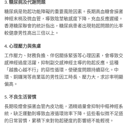
3. 糖尿病及代謝問題
糖尿病是勃起功能障礙的重要風險因素。長期高血糖會損害
神經末梢及微血管，導致陰莖敏感度下降，充血反應遲緩。
香港糖尿聯會的統計指出，糖尿病患者出現勃起問題的比率
較健康男性高出三倍以上。
4. 心理壓力與焦慮
工作壓力、財務負擔、伴侶關係緊張等心理因素，會導致交
感神經過度活躍，抑制副交感神經主導的勃起反應。這種
「越擔心越不行」的惡性循環，使硬度問題持續惡化。中
環、銅鑼灣等商業區的男性因工時長、壓力大，求診率明顯
偏高。
5. 不良生活習慣
長期吸煙會損害血管內皮功能，酒精過量會抑制中樞神經系
統，缺乏運動則導致血液循環效率下降。這些看似微不足道
的日常習慣，累積下來對勃起硬度的影響絕不能輕視。