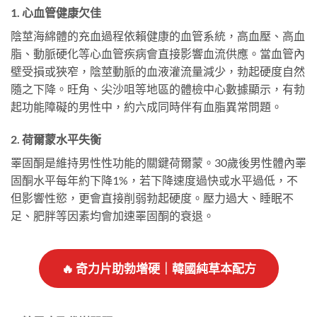
1. 心血管健康欠佳
陰莖海綿體的充血過程依賴健康的血管系統，高血壓、高血
脂、動脈硬化等心血管疾病會直接影響血流供應。當血管內
壁受損或狹窄，陰莖動脈的血液灌流量減少，勃起硬度自然
隨之下降。旺角、尖沙咀等地區的體檢中心數據顯示，有勃
起功能障礙的男性中，約六成同時伴有血脂異常問題。
2. 荷爾蒙水平失衡
睪固酮是維持男性性功能的關鍵荷爾蒙。30歲後男性體內睪
固酮水平每年約下降1%，若下降速度過快或水平過低，不
但影響性慾，更會直接削弱勃起硬度。壓力過大、睡眠不
足、肥胖等因素均會加速睪固酮的衰退。
🔥 奇力片助勃增硬｜韓國純草本配方