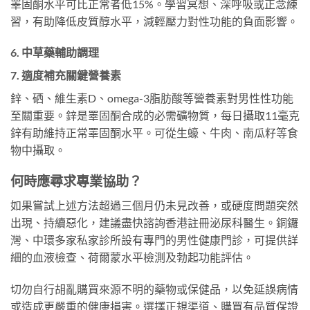
睪固酮水平可比正常者低15%。學習冥想、深呼吸或正念練
習，有助降低皮質醇水平，減輕壓力對性功能的負面影響。
6. 中草藥輔助調理
7. 適度補充關鍵營養素
鋅、硒、維生素D、omega-3脂肪酸等營養素對男性性功能
至關重要。鋅是睪固酮合成的必需礦物質，每日攝取11毫克
鋅有助維持正常睪固酮水平。可從生蠔、牛肉、南瓜籽等食
物中攝取。
何時應尋求專業協助？
如果嘗試上述方法超過三個月仍未見改善，或硬度問題突然
出現、持續惡化，建議盡快諮詢香港註冊泌尿科醫生。銅鑼
灣、中環多家私家診所設有專門的男性健康門診，可提供詳
細的血液檢查、荷爾蒙水平檢測及勃起功能評估。
切勿自行胡亂購買來源不明的藥物或保健品，以免延誤病情
或造成更嚴重的健康損害。選擇正規渠道、購買有品質保證