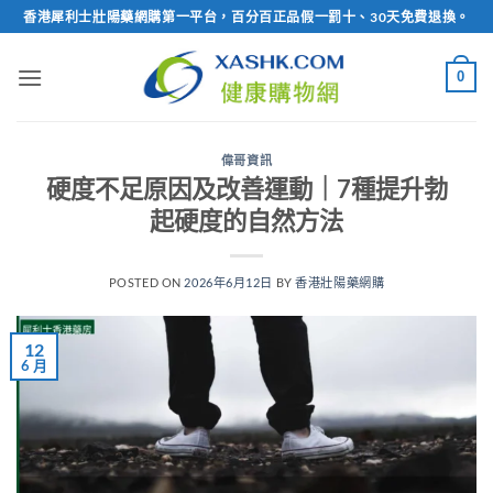
Skip
香港犀利士壯陽藥網購第一平台，百分百正品假一罰十、30天免費退換。
to
content
0
偉哥資訊
硬度不足原因及改善運動｜7種提升勃
起硬度的自然方法
POSTED ON
2026年6月12日
BY
香港壯陽藥網購
12
6 月