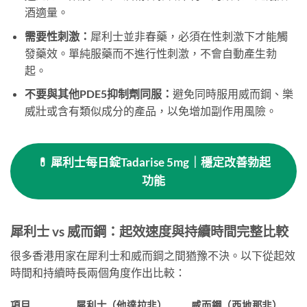
酒適量。
需要性刺激：
犀利士並非春藥，必須在性刺激下才能觸
發藥效。單純服藥而不進行性刺激，不會自動產生勃
起。
不要與其他PDE5抑制劑同服：
避免同時服用威而鋼、樂
威壯或含有類似成分的產品，以免增加副作用風險。
💊 犀利士每日錠Tadarise 5mg｜穩定改善勃起
功能
犀利士 vs 威而鋼：起效速度與持續時間完整比較
很多香港用家在犀利士和威而鋼之間猶豫不決。以下從起效
時間和持續時長兩個角度作出比較：
項目
犀利士（他達拉非）
威而鋼（西地那非）