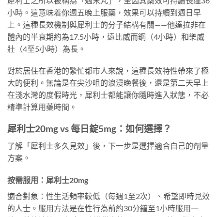
犀利士之所以被稱為「週末丸」，全因其藥效可持續長達36
小時。這意味着你週五晚上服藥，效果可以持續到週日早
上。這種長效機制與犀利士的分子結構有關——他達拉非在
體內的半衰期約為17.5小時，遠比威而鋼（4小時）和樂威
壯（4至5小時）為長。
對於居住在香港的繁忙都市人來說，這種長效特性帶來了極
大的便利。無論是在尖沙咀的浪漫晚餐後，還是第二天早上
在淺水灣的度假時光，犀利士都能讓你隨時進入狀態，不必
精準計算用藥時間。
犀利士20mg vs 每日錠5mg：如何選擇？
了解「犀利士多久見效」後，下一步是選擇適合自己的劑量
方案。
按需服用：犀利士20mg
適合對象：性生活頻率較低（每週1至2次）、希望即時見效
的人士。服用方法是在性行為前約30分鐘至1小時服用一