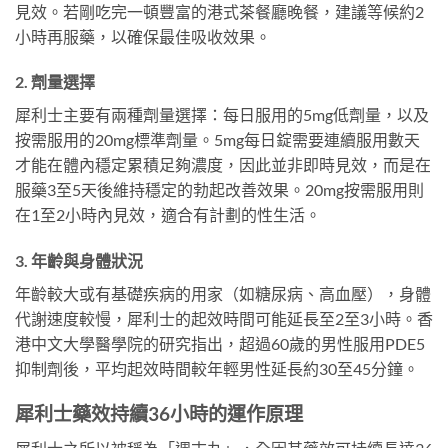
見效。若剛吃完一頓豐富的港式茶餐廳晚餐，建議等候約2
小時再服藥，以確保最佳吸收效果。
2. 劑量選擇
犀利士主要有兩種劑量選擇：每日服用的5mg低劑量，以及
按需服用的20mg標準劑量。5mg每日錠需要連續服用數天
才能在體內穩定累積足夠濃度，因此並非即時見效，而是在
服藥3至5天後維持穩定的勃起改善效果。20mg按需服用則
在1至2小時內見效，適合有計劃的性生活。
3. 年齡與身體狀況
年齡較大或有基礎疾病的用家（如糖尿病、高血壓），身體
代謝速度較慢，犀利士的起效時間可能延長至2至3小時。香
港中文大學醫學院的研究指出，超過60歲的男性服用PDE5
抑制劑後，平均起效時間較年輕男性延長約30至45分鐘。
犀利士藥效持續36小時的運作原理