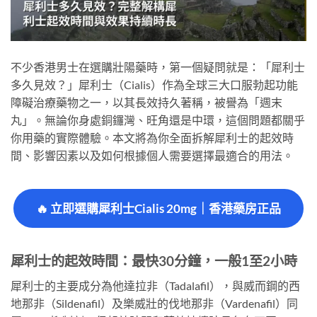
不少香港男士在選購壯陽藥時，第一個疑問就是：「犀利士
多久見效？」犀利士（Cialis）作為全球三大口服勃起功能
障礙治療藥物之一，以其長效持久著稱，被譽為「週末
丸」。無論你身處銅鑼灣、旺角還是中環，這個問題都關乎
你用藥的實際體驗。本文將為你全面拆解犀利士的起效時
間、影響因素以及如何根據個人需要選擇最適合的用法。
🔥 立即選購犀利士Cialis 20mg｜香港藥房正品
犀利士的起效時間：最快30分鐘，一般1至2小時
犀利士的主要成分為他達拉非（Tadalafil），與威而鋼的西
地那非（Sildenafil）及樂威壯的伐地那非（Vardenafil）同