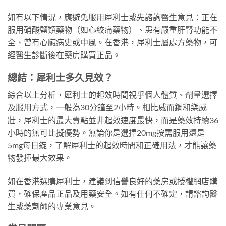
如有以下情況，應避免服用犀利士或先諮詢醫生意見：正在
服用硝酸鹽類藥物（如心絞痛藥物）、患有嚴重肝腎功能不
全、曾有心臟病史或中風。在香港，犀利士屬處方藥物，可
經醫生診斷後在藥房購買正品。
總結：犀利士多久見效？
綜合以上分析，犀利士的起效時間視乎個人體質、劑量選擇
及服用方式，一般為30分鐘至2小時。相比威而鋼和樂威
壯，犀利士的最大賣點並非起效速度最快，而是藥效持續36
小時的無可比擬優勢。無論你是選擇20mg按需服用還是
5mg每日錠，了解犀利士的起效時間和正確用法，才能讓藥
物發揮最大效果。
如在香港選購犀利士，建議到信譽良好的藥房或授權網店購
買，確保產品正品及用藥安全。如有任何不確定，請諮詢醫
生或藥劑師的專業意見。