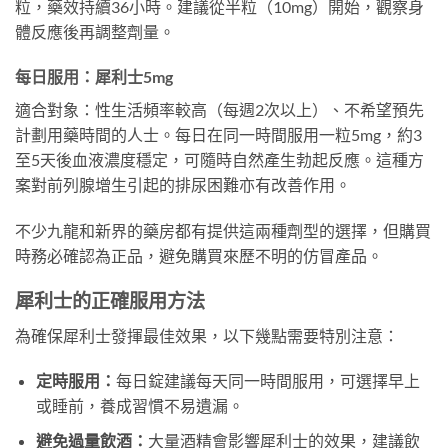
粒，藥效持續36小時。建議從半粒（10mg）開始，觀察身
體反應後再調整劑量。
每日服用：犀利士5mg
適合對象：性生活頻率較高（每週2次以上）、不希望預先
計劃用藥時間的人士。每日在同一時間服用一粒5mg，約3
至5天後血液濃度穩定，可隨時自然產生勃起反應。這種方
案對前列腺增生引起的排尿困難亦有改善作用。
不少九龍和新界的藥房都有提供這兩種劑型的選擇，但購買
時務必確認為正品，避免購買來歷不明的仿冒產品。
犀利士的正確服用方法
為確保犀利士發揮最佳效果，以下幾點需要特別注意：
定時服用：
每日錠建議每天同一時間服用，可選擇早上
或睡前，養成習慣不易遺漏。
避免過量飲酒：
大量酒精會影響犀利士的效果，建議飲