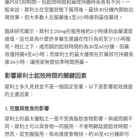
屬PDE5抑制劑，但起效時間和藥效持續時長各有不同。一
般來說，犀利士在空腹狀態下服用後，最快30分鐘內開始出
現效果，但大多數人在服藥後1至2小時達到最佳藥效。
臨床研究顯示，犀利士20mg在服用後約2小時達到血藥濃度
峰值，這也是為什麼許多醫生建議在性行為前至少1小時服
用。相比之下，威而鋼的起效時間約為30至60分鐘，但藥
效僅持續4至6小時；而犀利士的最大優勢在於藥效可持續長
達36小時，讓用家無需掐準時間用藥。
影響犀利士起效時間的關鍵因素
犀利士多久見效並不是一個固定答案，以下是影響起效速度
的主要因素：
1. 空腹與進食的影響
犀利士的最大優點之一是不受高脂肪食物影響。與威而鋼不
同，犀利士可以與食物一同服用，不會明顯延遲起效時間。
然而，若空腹服用，吸收速度會略快，約30至45分鐘即可