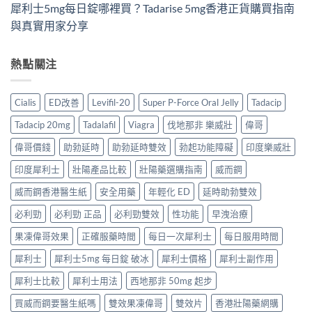
犀利士5mg每日錠哪裡買？Tadarise 5mg香港正貨購買指南
與真實用家分享
熱點關注
Cialis
ED改善
Levifil-20
Super P-Force Oral Jelly
Tadacip
Tadacip 20mg
Tadalafil
Viagra
伐地那非 樂威壯
偉哥
偉哥價錢
助勃延時
助勃延時雙效
勃起功能障礙
印度樂威壯
印度犀利士
壯陽產品比較
壯陽藥選購指南
威而鋼
威而鋼香港醫生紙
安全用藥
年輕化 ED
延時助勃雙效
必利勁
必利勁 正品
必利勁雙效
性功能
早洩治療
果凍偉哥效果
正確服藥時間
每日一次犀利士
每日服用時間
犀利士
犀利士5mg 每日錠 破冰
犀利士價格
犀利士副作用
犀利士比較
犀利士用法
西地那非 50mg 起步
買威而鋼要醫生紙嗎
雙效果凍偉哥
雙效片
香港壯陽藥網購