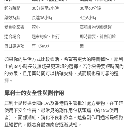
起效時間
30分鐘至2小時
30至60分鐘
藥效持續
長達36小時
4至6小時
受食物影響
較小
高脂食物明顯延遲
適合場合
週末約會、旅行
即時需要、計劃明確
每日錠選項
有（5mg）
無
如果你的生活方式比較靈活、希望有更大的時間彈性，犀利
士的36小時長效無疑是更理想的選擇。若你只需要短時間內
的效果，且用藥時間可以精確安排，威而鋼也是可靠的選
擇。
犀利士的安全性與副作用
犀利士是經過美國FDA及香港衛生署批准處方藥物，在正確
使用下安全性高。最常見的副作用包括頭痛（約15%使用
者）、面部潮紅、消化不良和鼻塞。這些副作用通常是輕微
且短暫的，隨着身體適應會逐漸減輕。