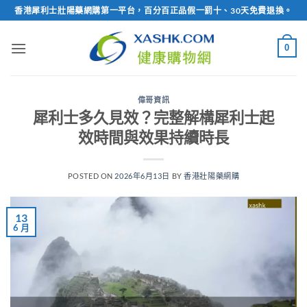
Skip
香港犀利士壯陽藥網購第一平台，百分百正品假一罰十、30天免費退換。
to
content
0
偉哥資訊
犀利士多久見效？完整解構犀利士起
效時間與效果持續時長
POSTED ON
2026年6月13日
BY
香港壯陽藥網購
13
6 月